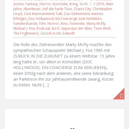
Action
,
Fantasy
,
Horror
,
Komödie
,
Krieg
,
Sci-Fi
2016
,
80er
Jahre
,
Abenteuer
,
Auf die harte Tour
,
Chaos City
,
Christopher
Lloyd
,
Cine Entertainment Talk
,
Das Geheinmnis meines
Erfolges
,
Doc Hollywood
,
Ein Concierge zum Verlieben
,
Familienbande
,
Film
,
Horror
,
Kino
,
Komödie
,
Marty McFly
,
Michael J. Fox
,
Podcast
,
Sci-Fi
,
Superstar der 80er
,
Teen Wolf
,
The Frighteners
,
Zurück in die Zukunft
Die Rolle des Zeitreisenden Marty McFly machte den
sympathischen Schauspieler Michael J. Fox 1985 mit
ZURÜCK IN DIE ZUKUNFT zu einem Weltstar. 15 Jahre
lang hatte er, vor allem in Komödien (DOC
HOLLYWOOD, EIN CONCIERGE ZUM VERLIEBEN),
einen Erfolg nach dem anderen, ehe seine Erkrankung
an Parkinson ihn zur Jahrtausendwende zwang, kürzer
zu treten. Nicht […]