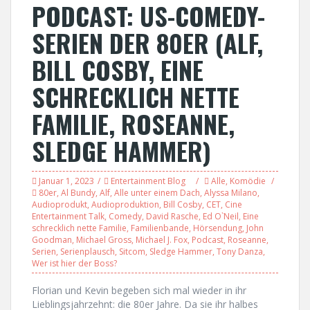
PODCAST: US-COMEDY-
SERIEN DER 80ER (ALF,
BILL COSBY, EINE
SCHRECKLICH NETTE
FAMILIE, ROSEANNE,
SLEDGE HAMMER)
Januar 1, 2023
Entertainment Blog
Alle
,
Komödie
80er
,
Al Bundy
,
Alf
,
Alle unter einem Dach
,
Alyssa Milano
,
Audioprodukt
,
Audioproduktion
,
Bill Cosby
,
CET
,
Cine
Entertainment Talk
,
Comedy
,
David Rasche
,
Ed O`Neil
,
Eine
schrecklich nette Familie
,
Familienbande
,
Hörsendung
,
John
Goodman
,
Michael Gross
,
Michael J. Fox
,
Podcast
,
Roseanne
,
Serien
,
Serienplausch
,
Sitcom
,
Sledge Hammer
,
Tony Danza
,
Wer ist hier der Boss?
Florian und Kevin begeben sich mal wieder in ihr
Lieblingsjahrzehnt: die 80er Jahre. Da sie ihr halbes