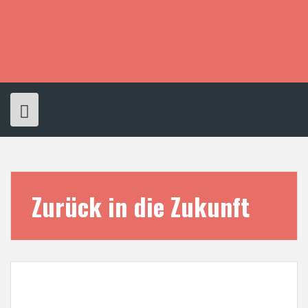
S
k
i
p
t
o
c
o
n
t
e
n
t
Zurück in die Zukunft