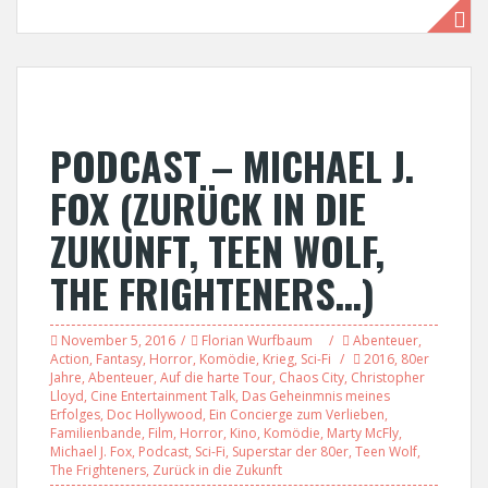
PODCAST – MICHAEL J.
FOX (ZURÜCK IN DIE
ZUKUNFT, TEEN WOLF,
THE FRIGHTENERS…)
November 5, 2016
Florian Wurfbaum
Abenteuer
,
Action
,
Fantasy
,
Horror
,
Komödie
,
Krieg
,
Sci-Fi
2016
,
80er
Jahre
,
Abenteuer
,
Auf die harte Tour
,
Chaos City
,
Christopher
Lloyd
,
Cine Entertainment Talk
,
Das Geheinmnis meines
Erfolges
,
Doc Hollywood
,
Ein Concierge zum Verlieben
,
Familienbande
,
Film
,
Horror
,
Kino
,
Komödie
,
Marty McFly
,
Michael J. Fox
,
Podcast
,
Sci-Fi
,
Superstar der 80er
,
Teen Wolf
,
The Frighteners
,
Zurück in die Zukunft