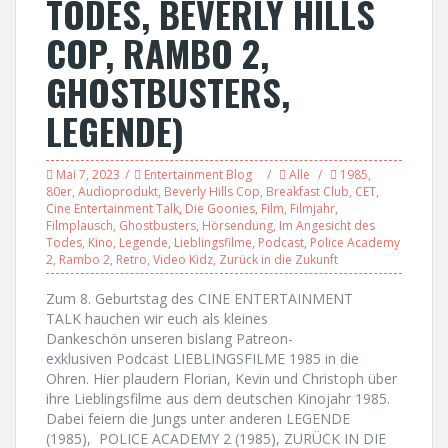
TODES, BEVERLY HILLS
COP, RAMBO 2,
GHOSTBUSTERS,
LEGENDE)
Mai 7, 2023
Entertainment Blog
Alle
1985
,
80er
,
Audioprodukt
,
Beverly Hills Cop
,
Breakfast Club
,
CET
,
Cine Entertainment Talk
,
Die Goonies
,
Film
,
Filmjahr
,
Filmplausch
,
Ghostbusters
,
Hörsendung
,
Im Angesicht des
Todes
,
Kino
,
Legende
,
Lieblingsfilme
,
Podcast
,
Police Academy
2
,
Rambo 2
,
Retro
,
Video Kidz
,
Zurück in die Zukunft
Zum 8. Geburtstag des CINE ENTERTAINMENT
TALK hauchen wir euch als kleines
Dankeschön unseren bislang Patreon-
exklusiven Podcast LIEBLINGSFILME 1985 in die
Ohren. Hier plaudern Florian, Kevin und Christoph über
ihre Lieblingsfilme aus dem deutschen Kinojahr 1985.
Dabei feiern die Jungs unter anderen LEGENDE
(1985), POLICE ACADEMY 2 (1985), ZURÜCK IN DIE