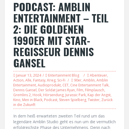
PODCAST: AMBLIN
ENTERTAINMENT – TEIL
2: DIE GOLDENEN
1990ER MIT STAR-
REGISSEUR DENNIS
GANSEL
Januar 13, 2024
Entertainment Blog
Abenteuer
,
Action
,
Alle
,
Fantasy
,
Krieg
,
Sci-Fi
90er
,
Amblin
,
Amblin
Entertainment
,
Audioprodukt
,
CET
,
Cine Entertainment Talk
,
Dennis Gansel
,
Der Soldat James Ryan
,
Film
,
Filmplausch
,
Gremlins 2
,
Hook
,
Hörsendung
,
Jurassic Park
,
Kap der Angst
,
Kino
,
Men in Black
,
Podcast
,
Steven Spielberg
,
Twister
,
Zurück
in die Zukunft
In dem heiß erwarteten zweiten Teil rund um das
legendäre Amblin Studio geht es nun um die vermutlich
erfolgreichste Phase des Unternehmens. Denn nach