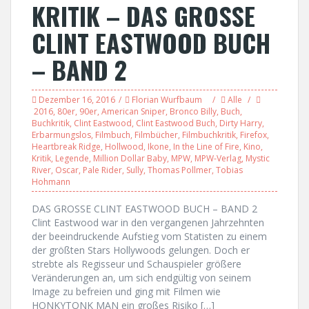
KRITIK – DAS GROSSE
CLINT EASTWOOD BUCH
– BAND 2
Dezember 16, 2016
Florian Wurfbaum
Alle
2016
,
80er
,
90er
,
American Sniper
,
Bronco Billy
,
Buch
,
Buchkritik
,
Clint Eastwood
,
Clint Eastwood Buch
,
Dirty Harry
,
Erbarmungslos
,
Filmbuch
,
Filmbücher
,
Filmbuchkritik
,
Firefox
,
Heartbreak Ridge
,
Hollwood
,
Ikone
,
In the Line of Fire
,
Kino
,
Kritik
,
Legende
,
Million Dollar Baby
,
MPW
,
MPW-Verlag
,
Mystic
River
,
Oscar
,
Pale Rider
,
Sully
,
Thomas Pollmer
,
Tobias
Hohmann
DAS GROSSE CLINT EASTWOOD BUCH – BAND 2
Clint Eastwood war in den vergangenen Jahrzehnten
der beeindruckende Aufstieg vom Statisten zu einem
der größten Stars Hollywoods gelungen. Doch er
strebte als Regisseur und Schauspieler größere
Veränderungen an, um sich endgültig von seinem
Image zu befreien und ging mit Filmen wie
HONKYTONK MAN ein großes Risiko […]