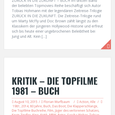
ZURÜCK IN DIE ZUKUNFT – BUCH Im dritten Band
der beliebten Topmovies-Reihe beschäftigt sich Autor
Tobias Hohmann mit der legendären Zeitreise-Trilogie
ZURÜCK IN DIE ZUKUNFT. Die Zeitreise-Trilogie rund
um Marty McFly und Doc Brown zählt längst zu den
Klassikern der jüngeren Hollywood-Historie und erfreut
sich bis heute einer ungebrochenen Beleibtheit bei
Jung und Alt. Kein […]
KRITIK – DIE TOPFILME
1981 – BUCH
August 10, 2015
Florian Wurfbaum
Action
,
Alle
1981
,
2014
,
80 Jahre
,
Buch
,
Das Boot
,
Die Klapperschlange
,
Die Topfilme Buchreihe
,
Film
,
Jäger des verlorenen Schatzes
,
Kevin Zindler
,
Kino
,
Kritik
,
MPW
,
Retro
,
Sascha Weber
,
Tobias