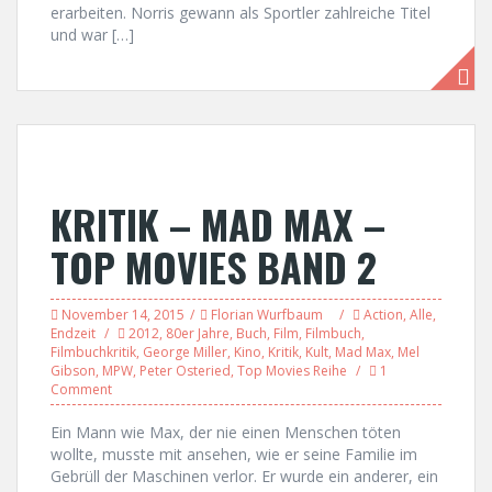
erarbeiten. Norris gewann als Sportler zahlreiche Titel
und war […]
KRITIK – MAD MAX –
TOP MOVIES BAND 2
November 14, 2015
Florian Wurfbaum
Action
,
Alle
,
Endzeit
2012
,
80er Jahre
,
Buch
,
Film
,
Filmbuch
,
Filmbuchkritik
,
George Miller
,
Kino
,
Kritik
,
Kult
,
Mad Max
,
Mel
Gibson
,
MPW
,
Peter Osteried
,
Top Movies Reihe
1
Comment
Ein Mann wie Max, der nie einen Menschen töten
wollte, musste mit ansehen, wie er seine Familie im
Gebrüll der Maschinen verlor. Er wurde ein anderer, ein