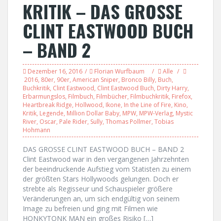
KRITIK – DAS GROSSE
CLINT EASTWOOD BUCH
– BAND 2
Dezember 16, 2016
Florian Wurfbaum
Alle
2016
,
80er
,
90er
,
American Sniper
,
Bronco Billy
,
Buch
,
Buchkritik
,
Clint Eastwood
,
Clint Eastwood Buch
,
Dirty Harry
,
Erbarmungslos
,
Filmbuch
,
Filmbücher
,
Filmbuchkritik
,
Firefox
,
Heartbreak Ridge
,
Hollwood
,
Ikone
,
In the Line of Fire
,
Kino
,
Kritik
,
Legende
,
Million Dollar Baby
,
MPW
,
MPW-Verlag
,
Mystic
River
,
Oscar
,
Pale Rider
,
Sully
,
Thomas Pollmer
,
Tobias
Hohmann
DAS GROSSE CLINT EASTWOOD BUCH – BAND 2
Clint Eastwood war in den vergangenen Jahrzehnten
der beeindruckende Aufstieg vom Statisten zu einem
der größten Stars Hollywoods gelungen. Doch er
strebte als Regisseur und Schauspieler größere
Veränderungen an, um sich endgültig von seinem
Image zu befreien und ging mit Filmen wie
HONKYTONK MAN ein großes Risiko […]