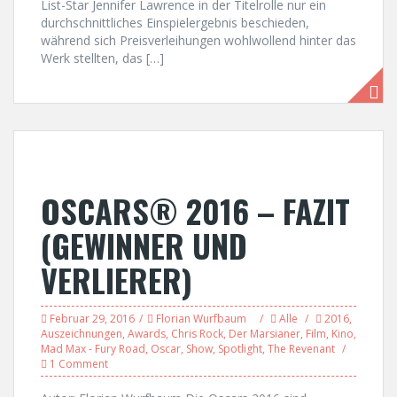
List-Star Jennifer Lawrence in der Titelrolle nur ein
durchschnittliches Einspielergebnis beschieden,
während sich Preisverleihungen wohlwollend hinter das
Werk stellten, das […]
OSCARS® 2016 – FAZIT
(GEWINNER UND
VERLIERER)
Februar 29, 2016
Florian Wurfbaum
Alle
2016
,
Auszeichnungen
,
Awards
,
Chris Rock
,
Der Marsianer
,
Film
,
Kino
,
Mad Max - Fury Road
,
Oscar
,
Show
,
Spotlight
,
The Revenant
1 Comment