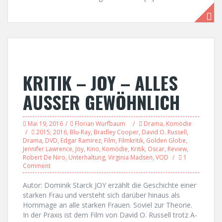
KRITIK – JOY – ALLES
AUSSER GEWÖHNLICH
Mai 19, 2016
Florian Wurfbaum
Drama
,
Komödie
2015
,
2016
,
Blu-Ray
,
Bradley Cooper
,
David O. Russell
,
Drama
,
DVD
,
Edgar Ramirez
,
Film
,
Filmkritik
,
Golden Globe
,
Jennifer Lawrence
,
Joy
,
Kino
,
Komödie
,
Kritik
,
Oscar
,
Review
,
Robert De Niro
,
Unterhaltung
,
Virginia Madsen
,
VOD
1
Comment
Autor: Dominik Starck JOY erzählt die Geschichte einer
starken Frau und versteht sich darüber hinaus als
Hommage an alle starken Frauen. Soviel zur Theorie.
In der Praxis ist dem Film von David O. Russell trotz A-