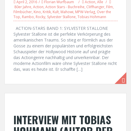
April 2, 2016
Florian Wurfbaum
Action
,
Alle
80er Jahre
,
Action
,
Action Stars - Buchreihe
,
Cliffhanger
,
Film
,
Filmbücher
,
Kino
,
Kritik
,
Kult
,
Mahowi
,
MPW-Verlag
,
Over the
Top
,
Rambo
,
Rocky
,
Sylvester Stallone
,
Tobias Hohmann
ACTION-STARS BAND 1: SYLVESTER STALLONE
Sylvester Stallone ist die perfekte Verkörperung des
amerikanischen Traums. So stieg er förmlich aus der
Gosse zu einem der populärsten und erfolgreichsten
Schauspieler der Hollywood Historie auf und prägte
das Actiongenre nachhaltig und unverkennbar. Der
moderne Actionfilm wäre ohne Sylvester Stallone nicht
das, was es heute ist. Er schaffte […]
INTERVIEW MIT TOBIAS
HOHMANN (AUTOR DER