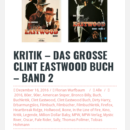
KRITIK – DAS GROSSE
CLINT EASTWOOD BUCH
– BAND 2
Dezember 16, 2016
Florian Wurfbaum
Alle
2016
,
80er
,
90er
,
American Sniper
,
Bronco Billy
,
Buch
,
Buchkritik
,
Clint Eastwood
,
Clint Eastwood Buch
,
Dirty Harry
,
Erbarmungslos
,
Filmbuch
,
Filmbücher
,
Filmbuchkritik
,
Firefox
,
Heartbreak Ridge
,
Hollwood
,
Ikone
,
In the Line of Fire
,
Kino
,
Kritik
,
Legende
,
Million Dollar Baby
,
MPW
,
MPW-Verlag
,
Mystic
River
,
Oscar
,
Pale Rider
,
Sully
,
Thomas Pollmer
,
Tobias
Hohmann