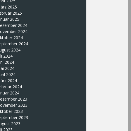
pril 2025
ärz 2025
ebruar 2025
anuar 2025
ezember 2024
ovember 2024
ktober 2024
eptember 2024
ugust 2024
uli 2024
uni 2024
ai 2024
pril 2024
ärz 2024
ebruar 2024
anuar 2024
ezember 2023
ovember 2023
ktober 2023
eptember 2023
ugust 2023
uli 2023