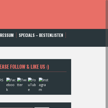
PRESSUM
SPECIALS – BESTENLISTEN
EASE FOLLOW & LIKE US :)