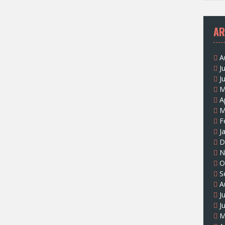
AR
A
J
J
M
A
M
F
J
D
N
O
S
A
J
J
M