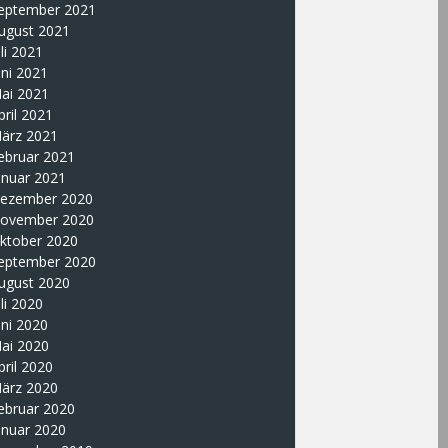
eptember 2021
ugust 2021
uli 2021
uni 2021
ai 2021
pril 2021
ärz 2021
ebruar 2021
anuar 2021
ezember 2020
ovember 2020
ktober 2020
eptember 2020
ugust 2020
uli 2020
uni 2020
ai 2020
pril 2020
ärz 2020
ebruar 2020
anuar 2020