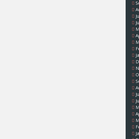
S
A
J
J
M
A
M
F
J
D
N
O
S
A
J
J
M
A
M
F
J