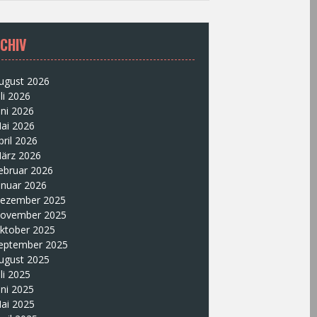
CHIV
ugust 2026
uli 2026
uni 2026
ai 2026
pril 2026
ärz 2026
ebruar 2026
anuar 2026
ezember 2025
ovember 2025
ktober 2025
eptember 2025
ugust 2025
uli 2025
uni 2025
ai 2025