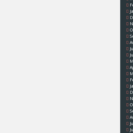
F
J
D
N
O
S
A
J
J
M
A
M
F
J
D
N
O
S
A
J
J