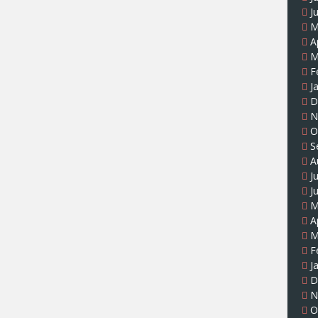
J
M
A
M
F
J
D
N
O
S
A
J
J
M
A
M
F
J
D
N
O