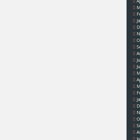
A
M
F
J
D
N
O
S
A
J
J
M
A
M
F
J
D
N
O
S
A
J