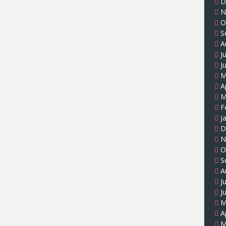
D
N
O
S
A
J
J
M
A
M
F
J
D
N
O
S
A
J
J
M
A
M