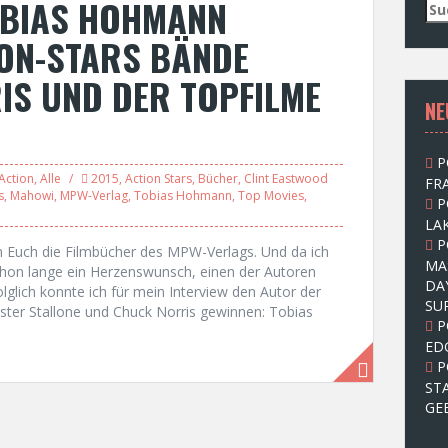
OBIAS HOHMANN
S
u
ION-STARS BÄNDE
c
h
IS UND DER TOPFILME
e
NE
n
n
a
P
c
Action
,
Alle
2015
,
Action Stars
,
Bücher
,
Clint Eastwood
FRA
h
s
,
Mahowi
,
MPW-Verlag
,
Tobias Hohmann
,
Top Movies
,
P
:
LAK
P
on Euch die Filmbücher des MPW-Verlags. Und da ich
MA
chon lange ein Herzenswunsch, einen der Autoren
DA
olglich konnte ich für mein Interview den Autor der
SU
ster Stallone und Chuck Norris gewinnen: Tobias
P
ED
P
ST
GE