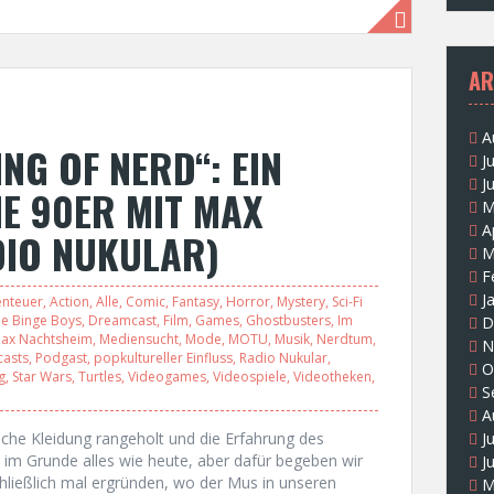
AR
A
NG OF NERD“: EIN
J
J
E 90ER MIT MAX
M
A
DIO NUKULAR)
M
F
J
nteuer
,
Action
,
Alle
,
Comic
,
Fantasy
,
Horror
,
Mystery
,
Sci-Fi
ie Binge Boys
,
Dreamcast
,
Film
,
Games
,
Ghostbusters
,
Im
D
ax Nachtsheim
,
Mediensucht
,
Mode
,
MOTU
,
Musik
,
Nerdtum
,
N
asts
,
Podgast
,
popkultureller Einfluss
,
Radio Nukular
,
O
g
,
Star Wars
,
Turtles
,
Videogames
,
Videospiele
,
Videotheken
,
S
A
liche Kleidung rangeholt und die Erfahrung des
J
 im Grunde alles wie heute, aber dafür begeben wir
J
chließlich mal ergründen, wo der Mus in unseren
M