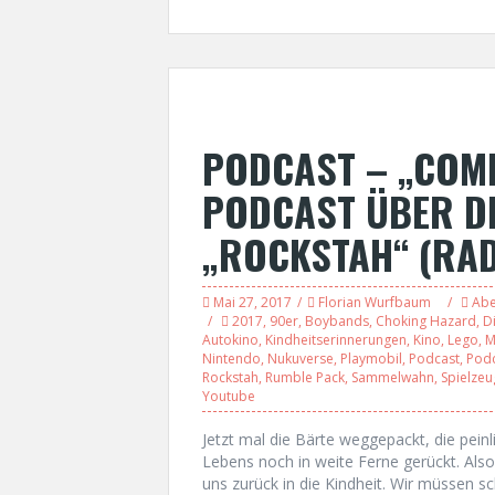
PODCAST – „COMI
PODCAST ÜBER DI
„ROCKSTAH“ (RA
Mai 27, 2017
Florian Wurfbaum
Abe
2017
,
90er
,
Boybands
,
Choking Hazard
,
D
Autokino
,
Kindheitserinnerungen
,
Kino
,
Lego
,
M
Nintendo
,
Nukuverse
,
Playmobil
,
Podcast
,
Podc
Rockstah
,
Rumble Pack
,
Sammelwahn
,
Spielzeu
Youtube
Jetzt mal die Bärte weggepackt, die pein
Lebens noch in weite Ferne gerückt. Also
uns zurück in die Kindheit. Wir müssen s