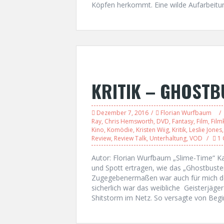
Köpfen herkommt. Eine wilde Aufarbeitun
KRITIK – GHOSTB
Dezember 7, 2016
Florian Wurfbaum
Ray
,
Chris Hemsworth
,
DVD
,
Fantasy
,
Film
,
Filmk
Kino
,
Komödie
,
Kristen Wiig
,
Kritik
,
Leslie Jones
Review
,
Review Talk
,
Unterhaltung
,
VOD
1
Autor: Florian Wurfbaum „Slime-Time“ K
und Spott ertragen, wie das „Ghostbuste
Zugegebenermaßen war auch für mich der
sicherlich war das weibliche Geisterjäge
Shitstorm im Netz. So versagte von Begi