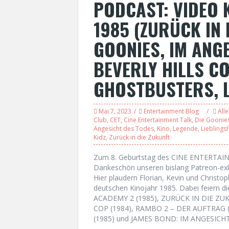
PODCAST: VIDEO K
1985 (ZURÜCK IN 
GOONIES, IM ANG
BEVERLY HILLS C
GHOSTBUSTERS, 
Mai 7, 2023
Entertainment Blog
Alle
Club
,
CET
,
Cine Entertainment Talk
,
Die Goonie
Angesicht des Todes
,
Kino
,
Legende
,
Lieblings
Kidz
,
Zurück in die Zukunft
Zum 8. Geburtstag des CINE ENTERTAIN
Dankeschön unseren bislang Patreon-ex
Hier plaudern Florian, Kevin und Christop
deutschen Kinojahr 1985. Dabei feiern 
ACADEMY 2 (1985), ZURÜCK IN DIE ZUK
COP (1984), RAMBO 2 – DER AUFTRAG 
(1985) und JAMES BOND: IM ANGESICHT