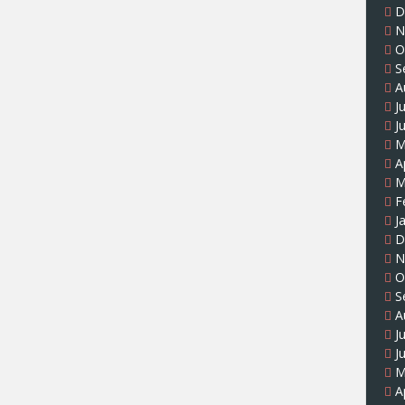
D
N
O
S
A
J
J
M
A
M
F
J
D
N
O
S
A
J
J
M
A