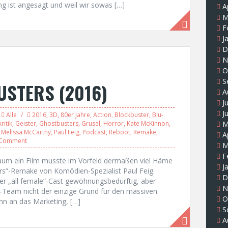
g ist angesagt und weil wir sowas […]
A
M
F
J
D
N
O
S
USTERS (2016)
A
J
J
Alle
2016
,
3D
,
80er Jahre
,
Action
,
Blockbuster
,
Blu-
ritik
,
Geister
,
Ghostbusters
,
Grusel
,
Horror
,
Kate McKinnon
,
M
,
Melissa McCarthy
,
Paul Feig
,
Podcast
,
Reboot
,
Remake
,
A
 Comment
M
F
aum ein Film musste im Vorfeld dermaßen viel Häme
J
rs“-Remake von Komödien-Spezialist Paul Feig.
D
 „all female“-Cast gewöhnungsbedürftig, aber
N
r-Team nicht der einzige Grund für den massiven
O
nn an das Marketing, […]
S
A