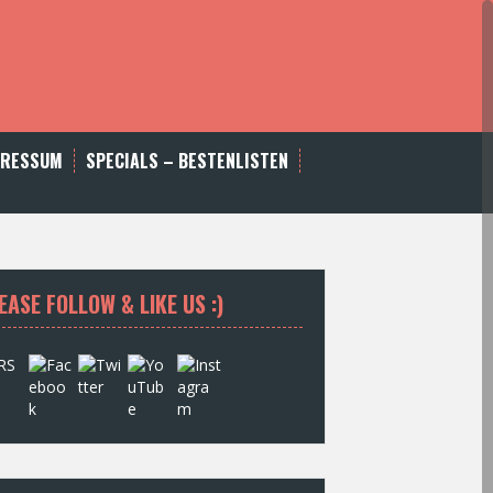
PRESSUM
SPECIALS – BESTENLISTEN
EASE FOLLOW & LIKE US :)