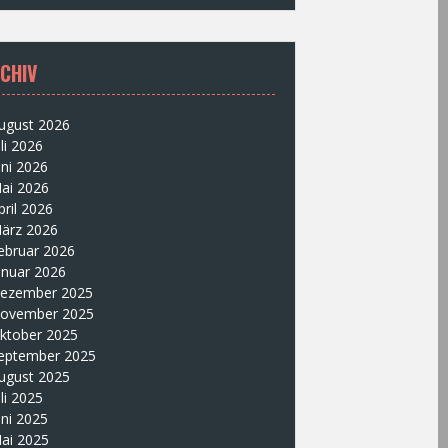
CHIV
ugust 2026
uli 2026
uni 2026
ai 2026
pril 2026
ärz 2026
ebruar 2026
anuar 2026
ezember 2025
ovember 2025
ktober 2025
eptember 2025
ugust 2025
uli 2025
uni 2025
ai 2025