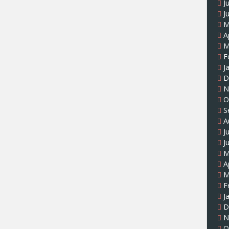
J
J
M
A
M
F
J
D
N
O
S
A
J
J
M
A
M
F
J
D
N
O