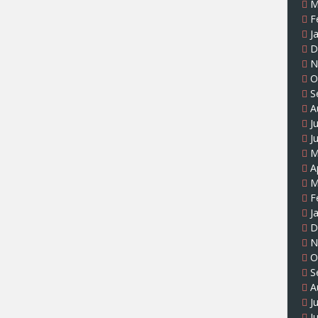
M
F
J
D
N
O
S
A
J
J
M
A
M
F
J
D
N
O
S
A
J
J