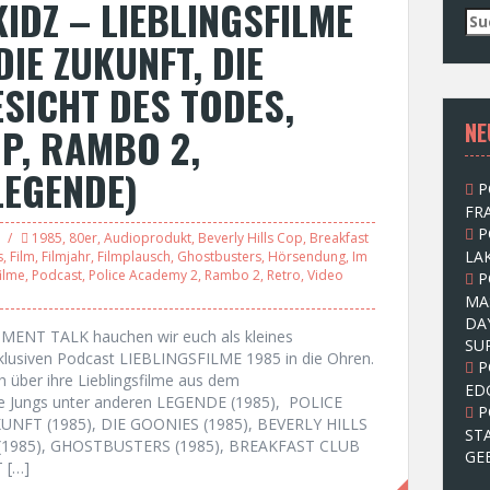
IDZ – LIEBLINGSFILME
S
u
DIE ZUKUNFT, DIE
c
h
ESICHT DES TODES,
e
NE
n
OP, RAMBO 2,
n
LEGENDE)
a
P
c
FRA
h
P
:
1985
,
80er
,
Audioprodukt
,
Beverly Hills Cop
,
Breakfast
LAK
s
,
Film
,
Filmjahr
,
Filmplausch
,
Ghostbusters
,
Hörsendung
,
Im
filme
,
Podcast
,
Police Academy 2
,
Rambo 2
,
Retro
,
Video
P
MA
DA
MENT TALK hauchen wir euch als kleines
SU
klusiven Podcast LIEBLINGSFILME 1985 in die Ohren.
P
h über ihre Lieblingsfilme aus dem
ED
die Jungs unter anderen LEGENDE (1985), POLICE
P
UNFT (1985), DIE GOONIES (1985), BEVERLY HILLS
ST
(1985), GHOSTBUSTERS (1985), BREAKFAST CLUB
GE
 […]