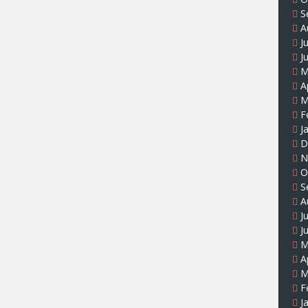
S
A
J
J
M
A
M
F
J
D
N
O
S
A
J
J
M
A
M
F
J