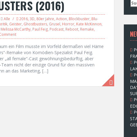
USTERS (2016)
S
u
c
Alle
2016
,
3D
,
80er Jahre
,
Action
,
Blockbuster
,
Blu-
h
ritik
,
Geister
,
Ghostbusters
,
Grusel
,
Horror
,
Kate McKinnon
,
e
,
Melissa McCarthy
,
Paul Feig
,
Podcast
,
Reboot
,
Remake
,
NE
n
 Comment
n
a
aum ein Film musste im Vorfeld dermaßen viel Häme
P
c
rs“-Remake von Komödien-Spezialist Paul Feig.
FRA
h
 „all female“-Cast gewöhnungsbedürftig, aber
P
:
r-Team nicht der einzige Grund für den massiven
LAK
nn an das Marketing, […]
P
MA
DA
SU
P
ED
P
ST
GE