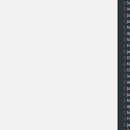
S
A
J
J
M
A
M
F
J
D
N
O
S
A
J
J
M
A
M
F
J