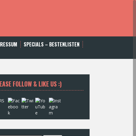
PRESSUM
SPECIALS – BESTENLISTEN
EASE FOLLOW & LIKE US :)