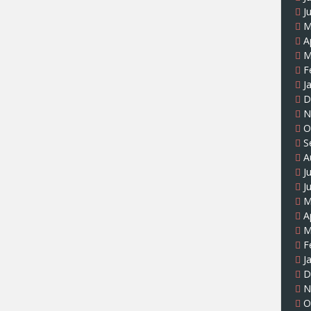
J
M
A
M
F
J
D
N
O
S
A
J
J
M
A
M
F
J
D
N
O