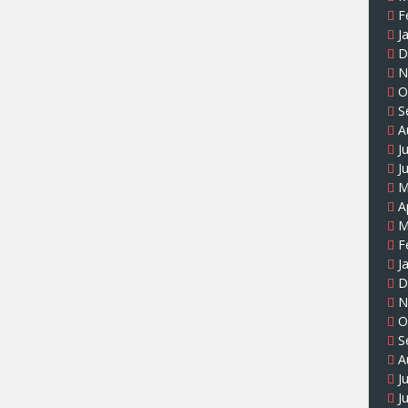
F
J
D
N
O
S
A
J
J
M
A
M
F
J
D
N
O
S
A
J
J