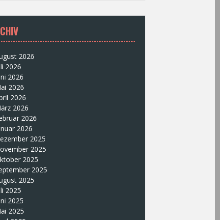
CHIV
ugust 2026
uli 2026
uni 2026
ai 2026
pril 2026
ärz 2026
ebruar 2026
anuar 2026
ezember 2025
ovember 2025
ktober 2025
eptember 2025
ugust 2025
uli 2025
uni 2025
ai 2025