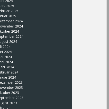
pril 2025
ärz 2025
ebruar 2025
anuar 2025
ezember 2024
ovember 2024
ktober 2024
eptember 2024
ugust 2024
uli 2024
uni 2024
ai 2024
pril 2024
ärz 2024
ebruar 2024
anuar 2024
ezember 2023
ovember 2023
ktober 2023
eptember 2023
ugust 2023
uli 2023