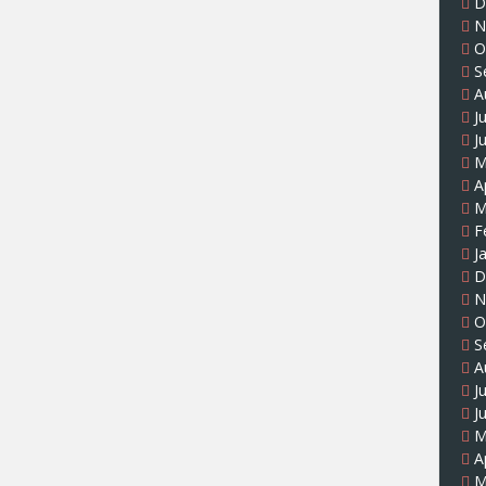
D
N
O
S
A
J
J
M
A
M
F
J
D
N
O
S
A
J
J
M
A
M