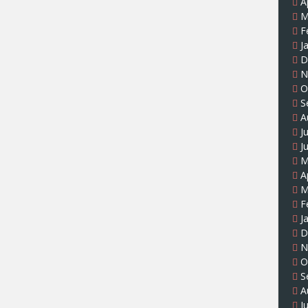
A
M
F
J
D
N
O
S
A
J
J
M
A
M
F
J
D
N
O
S
A
J