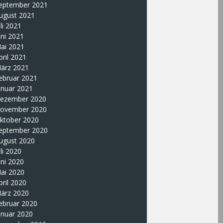
eptember 2021
ugust 2021
uli 2021
uni 2021
ai 2021
pril 2021
ärz 2021
ebruar 2021
anuar 2021
ezember 2020
ovember 2020
ktober 2020
eptember 2020
ugust 2020
uli 2020
uni 2020
ai 2020
pril 2020
ärz 2020
ebruar 2020
anuar 2020