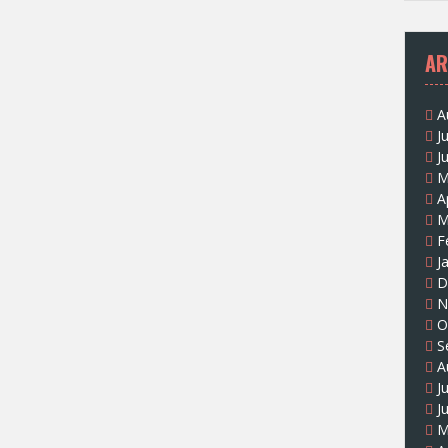
AR
A
J
J
M
A
M
F
J
D
N
O
S
A
J
J
M