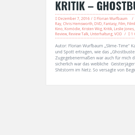
KRITIK – GHOSTB
Dezember 7, 2016
Florian Wurfbaum
Ray
,
Chris Hemsworth
,
DVD
,
Fantasy
,
Film
,
Filmk
Kino
,
Komödie
,
Kristen Wiig
,
Kritik
,
Leslie Jones
Review
,
Review Talk
,
Unterhaltung
,
VOD
1
Autor: Florian Wurfbaum „Slime-Time“ K
und Spott ertragen, wie das „Ghostbuste
Zugegebenermaßen war auch für mich der
sicherlich war das weibliche Geisterjäge
Shitstorm im Netz. So versagte von Begi