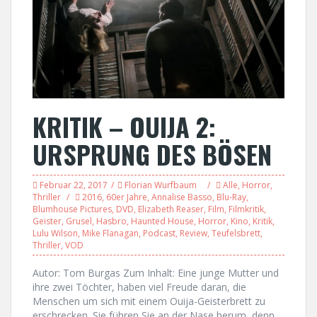
KRITIK – OUIJA 2:
URSPRUNG DES BÖSEN
Februar 22, 2017
Florian Wurfbaum
Alle
,
Horror
,
Thriller
2016
,
60er Jahre
,
Annalise Basso
,
Blu-Ray
,
Blumhouse Pictures
,
DVD
,
Elizabeth Reaser
,
Film
,
Filmkritik
,
Geister
,
Grusel
,
Hasbro
,
Haunted House
,
Horror
,
Kino
,
Kritik
,
Lulu Wilson
,
Mike Flanagan
,
Podcast
,
Review
,
Teufelsbrett
,
Thriller
,
VOD
Autor: Tom Burgas Zum Inhalt: Eine junge Mutter und
ihre zwei Töchter, haben viel Freude daran, die
Menschen um sich mit einem Ouija-Geisterbrett zu
erschrecken. Sie führen Sie an der Nase herum, denn