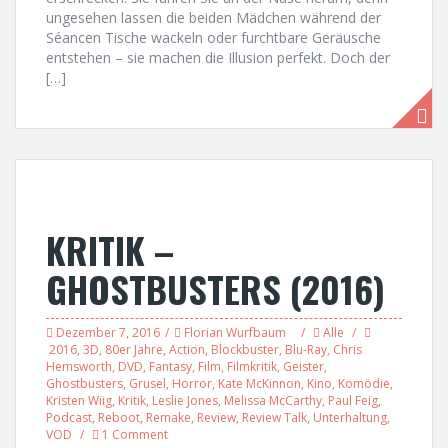
ungesehen lassen die beiden Mädchen während der
Séancen Tische wackeln oder furchtbare Geräusche
entstehen – sie machen die Illusion perfekt. Doch der
[…]
KRITIK –
GHOSTBUSTERS (2016)
Dezember 7, 2016
Florian Wurfbaum
Alle
2016
,
3D
,
80er Jahre
,
Action
,
Blockbuster
,
Blu-Ray
,
Chris
Hemsworth
,
DVD
,
Fantasy
,
Film
,
Filmkritik
,
Geister
,
Ghostbusters
,
Grusel
,
Horror
,
Kate McKinnon
,
Kino
,
Komödie
,
Kristen Wiig
,
Kritik
,
Leslie Jones
,
Melissa McCarthy
,
Paul Feig
,
Podcast
,
Reboot
,
Remake
,
Review
,
Review Talk
,
Unterhaltung
,
VOD
1 Comment