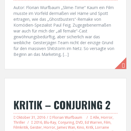
Autor: Florian Wurfbaum „Slime-Time“ Kaum ein Film
musste im Vorfeld dermaßen viel Häme und Spott
ertragen, wie das „Ghostbusters“-Remake von
Komödien-Spezialist Paul Feig. Zugegebenermaßen
war auch für mich der „all female“-Cast
gewöhnungsbedürftig, aber sicherlich war das
weibliche Geisterjäger-Team nicht der einzige Grund
für den massiven Shitstorm im Netz. So versagte von
Beginn an das Marketing, […]
KRITIK – CONJURING 2
Oktober 31, 2016
Florian Wurfbaum
Alle
,
Horror
,
Thriller
2016
,
Blu-Ray
,
Conjuring
,
DVD
,
Ed Warren
,
Film
,
Filmkritik
,
Geister
,
Horror
,
James Wan
,
Kino
,
Kritk
,
Lorraine