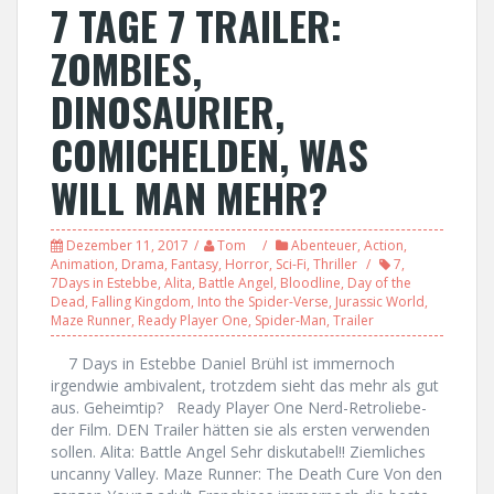
7 TAGE 7 TRAILER:
ZOMBIES,
DINOSAURIER,
COMICHELDEN, WAS
WILL MAN MEHR?
Dezember 11, 2017
Tom
Abenteuer
,
Action
,
Animation
,
Drama
,
Fantasy
,
Horror
,
Sci-Fi
,
Thriller
7
,
7Days in Estebbe
,
Alita
,
Battle Angel
,
Bloodline
,
Day of the
Dead
,
Falling Kingdom
,
Into the Spider-Verse
,
Jurassic World
,
Maze Runner
,
Ready Player One
,
Spider-Man
,
Trailer
7 Days in Estebbe Daniel Brühl ist immernoch
irgendwie ambivalent, trotzdem sieht das mehr als gut
aus. Geheimtip? Ready Player One Nerd-Retroliebe-
der Film. DEN Trailer hätten sie als ersten verwenden
sollen. Alita: Battle Angel Sehr diskutabel!! Ziemliches
uncanny Valley. Maze Runner: The Death Cure Von den