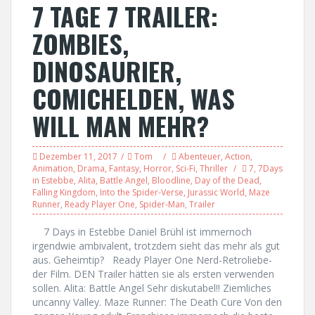
7 TAGE 7 TRAILER:
ZOMBIES,
DINOSAURIER,
COMICHELDEN, WAS
WILL MAN MEHR?
Dezember 11, 2017
Tom
Abenteuer
,
Action
,
Animation
,
Drama
,
Fantasy
,
Horror
,
Sci-Fi
,
Thriller
7
,
7Days
in Estebbe
,
Alita
,
Battle Angel
,
Bloodline
,
Day of the Dead
,
Falling Kingdom
,
Into the Spider-Verse
,
Jurassic World
,
Maze
Runner
,
Ready Player One
,
Spider-Man
,
Trailer
7 Days in Estebbe Daniel Brühl ist immernoch
irgendwie ambivalent, trotzdem sieht das mehr als gut
aus. Geheimtip? Ready Player One Nerd-Retroliebe-
der Film. DEN Trailer hätten sie als ersten verwenden
sollen. Alita: Battle Angel Sehr diskutabel!! Ziemliches
uncanny Valley. Maze Runner: The Death Cure Von den