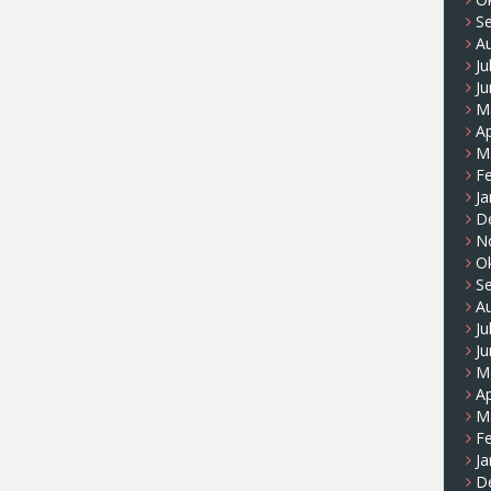
S
A
Ju
Ju
M
Ap
M
F
Ja
D
N
O
S
A
Ju
Ju
M
Ap
M
F
Ja
D