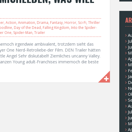
AR
er
,
Action
,
Animation
,
Drama
,
Fantasy
,
Horror
,
Sci-Fi
,
Thriller
oodline
,
Day of the Dead
,
Falling Kingdom
,
Into the Spider-
yer One
,
Spider-Man
,
Trailer
A
Ju
ernoch irgendwie ambivalent, trotzdem sieht das
Ju
er One Nerd-Retroliebe-der Film. DEN Trailer hätten
M
ttle Angel Sehr diskutabel!! Ziemliches uncanny Valley.
Ap
anzen Young adult-Franchises immernoch die beste
M
F
Ja
D
N
O
S
A
Ju
Ju
M
Ap