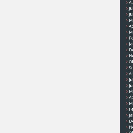
A
Ju
Ju
M
Ap
M
F
Ja
D
N
O
S
A
Ju
Ju
M
Ap
M
F
Ja
D
N
O