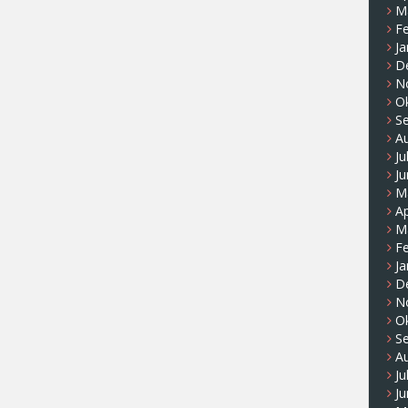
M
F
Ja
D
N
O
S
A
Ju
Ju
M
Ap
M
F
Ja
D
N
O
S
A
Ju
Ju