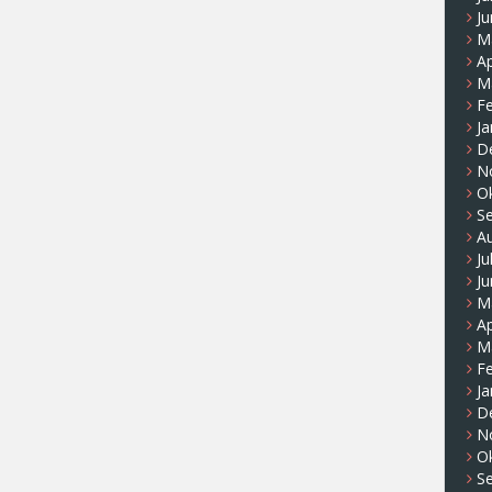
Ju
M
Ap
M
F
Ja
D
N
O
S
A
Ju
Ju
M
Ap
M
F
Ja
D
N
O
S