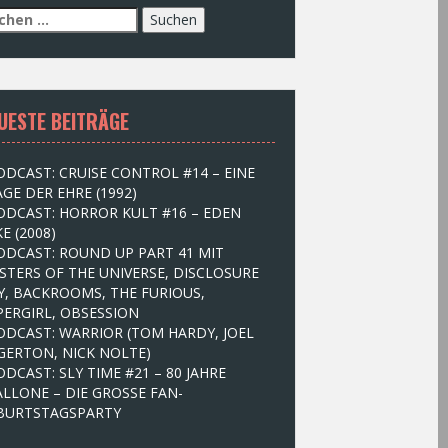
UESTE BEITRÄGE
ODCAST: CRUISE CONTROL #14 – EINE
GE DER EHRE (1992)
ODCAST: HORROR KULT #16 – EDEN
E (2008)
ODCAST: ROUND UP PART 41 MIT
STERS OF THE UNIVERSE, DISCLOSURE
Y, BACKROOMS, THE FURIOUS,
PERGIRL, OBSESSION
ODCAST: WARRIOR (TOM HARDY, JOEL
GERTON, NICK NOLTE)
ODCAST: SLY TIME #21 – 80 JAHRE
ALLONE – DIE GROSSE FAN-
BURTSTAGSPARTY