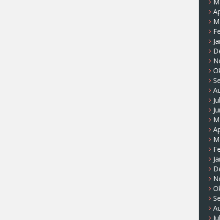
M
Ap
M
F
Ja
D
N
O
S
A
Ju
Ju
M
Ap
M
F
Ja
D
N
O
S
A
Ju