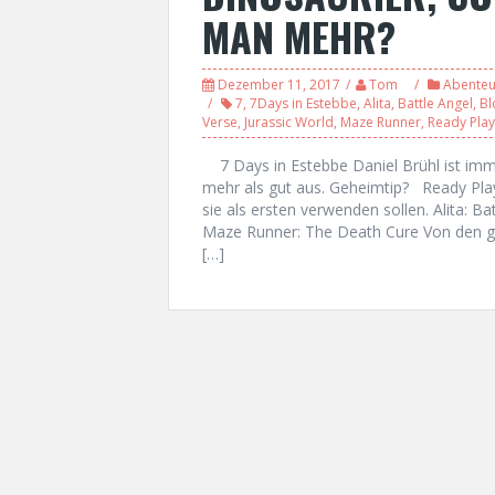
MAN MEHR?
Dezember 11, 2017
Tom
Abenteu
7
,
7Days in Estebbe
,
Alita
,
Battle Angel
,
Bl
Verse
,
Jurassic World
,
Maze Runner
,
Ready Pla
7 Days in Estebbe Daniel Brühl ist imm
mehr als gut aus. Geheimtip? Ready Play
sie als ersten verwenden sollen. Alita: Ba
Maze Runner: The Death Cure Von den g
[…]