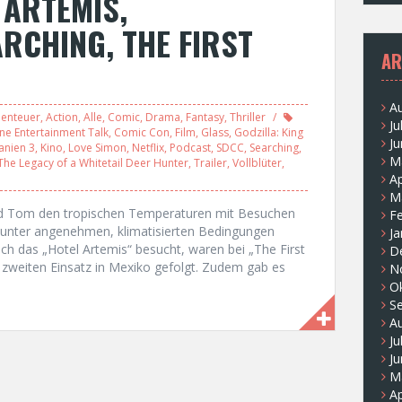
 ARTEMIS,
RCHING, THE FIRST
AR
A
enteuer
,
Action
,
Alle
,
Comic
,
Drama
,
Fantasy
,
Thriller
Ju
ne Entertainment Talk
,
Comic Con
,
Film
,
Glass
,
Godzilla: King
Ju
anien 3
,
Kino
,
Love Simon
,
Netflix
,
Podcast
,
SDCC
,
Searching
,
M
The Legacy of a Whitetail Deer Hunter
,
Trailer
,
Vollblüter
,
Ap
M
nd Tom den tropischen Temperaturen mit Besuchen
F
n unter angenehmen, klimatisierten Bedingungen
Ja
uch das „Hotel Artemis“ besucht, waren bei „The First
D
 zweiten Einsatz in Mexiko gefolgt. Zudem gab es
N
O
S
A
Ju
Ju
M
Ap