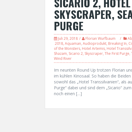
SICARIO 2, HOTEL
SKYSCRAPER, SEA
PURGE
Juli 29, 2018
Florian Wurfbaum
Ab
2018
,
Aquaman
,
Audioprodukt
,
Breaking In
,
Ci
of the Monsters
,
Hotel Artemis
,
Hotel Transsilv
Shazam
,
Sicario 2
,
Skyscraper
,
The First Purge
,
Wind River
Im neunten Round Up trotzen Florian u
im kühlen Kinosaal. So haben die Beide
sowohl das „Hotel Transsilvanien“, als a
Purge“ dabei und sind dem „Sicario“ zum
noch einen […]