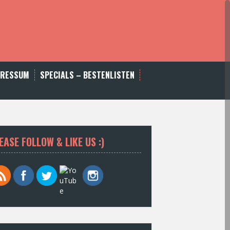
PRESSUM
SPECIALS – BESTENLISTEN
EASE FOLLOW & LIKE US :)