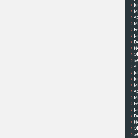
Ju
M
Ap
M
F
Ja
D
N
O
S
A
Ju
Ju
M
Ap
M
F
Ja
D
N
O
S