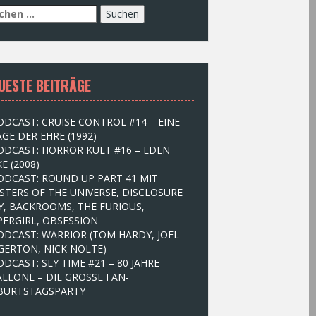
UESTE BEITRÄGE
ODCAST: CRUISE CONTROL #14 – EINE
GE DER EHRE (1992)
ODCAST: HORROR KULT #16 – EDEN
E (2008)
ODCAST: ROUND UP PART 41 MIT
STERS OF THE UNIVERSE, DISCLOSURE
Y, BACKROOMS, THE FURIOUS,
PERGIRL, OBSESSION
ODCAST: WARRIOR (TOM HARDY, JOEL
GERTON, NICK NOLTE)
ODCAST: SLY TIME #21 – 80 JAHRE
ALLONE – DIE GROSSE FAN-
BURTSTAGSPARTY