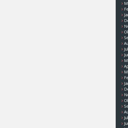
M
F
Ja
D
N
O
S
A
Ju
Ju
M
Ap
M
F
Ja
D
N
O
S
A
Ju
Ju