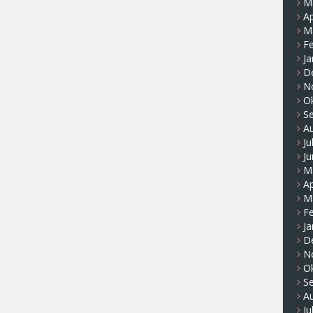
M
Ap
M
F
Ja
D
N
O
S
A
Ju
Ju
M
Ap
M
F
Ja
D
N
O
S
A
Ju