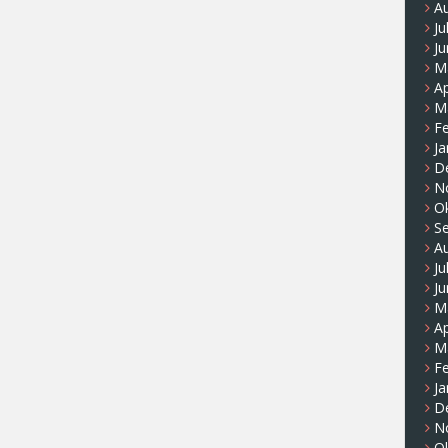
A
Ju
Ju
M
Ap
M
F
Ja
D
N
O
S
A
Ju
Ju
M
Ap
M
F
Ja
D
N
O