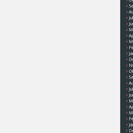
S
A
Ju
Ju
M
Ap
M
F
Ja
D
N
O
S
A
Ju
Ju
M
Ap
M
F
Ja
D