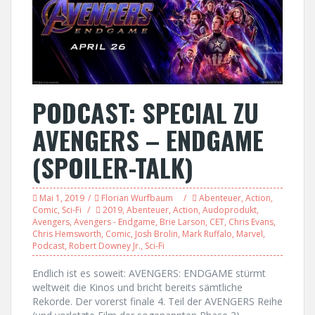
PODCAST: SPECIAL ZU
AVENGERS – ENDGAME
(SPOILER-TALK)
Mai 1, 2019
Florian Wurfbaum
Abenteuer
,
Action
,
Comic
,
Sci-Fi
2019
,
Abenteuer
,
Action
,
Audoprodukt
,
Avengers
,
Avengers - Endgame
,
Brie Larson
,
CET
,
Chris Evans
,
Chris Hemsworth
,
Comic
,
Josh Brolin
,
Mark Ruffalo
,
Marvel
,
Podcast
,
Robert Downey Jr.
,
Sci-Fi
Endlich ist es soweit: AVENGERS: ENDGAME stürmt
weltweit die Kinos und bricht bereits sämtliche
Rekorde. Der vorerst finale 4. Teil der AVENGERS Reihe