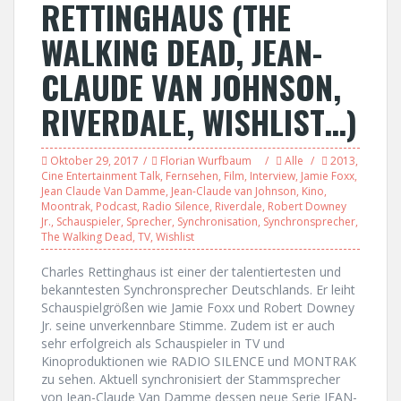
RETTINGHAUS (THE
WALKING DEAD, JEAN-
CLAUDE VAN JOHNSON,
RIVERDALE, WISHLIST…)
Oktober 29, 2017
Florian Wurfbaum
Alle
2013
,
Cine Entertainment Talk
,
Fernsehen
,
Film
,
Interview
,
Jamie Foxx
,
Jean Claude Van Damme
,
Jean-Claude van Johnson
,
Kino
,
Moontrak
,
Podcast
,
Radio Silence
,
Riverdale
,
Robert Downey
Jr.
,
Schauspieler
,
Sprecher
,
Synchronisation
,
Synchronsprecher
,
The Walking Dead
,
TV
,
Wishlist
Charles Rettinghaus ist einer der talentiertesten und
bekanntesten Synchronsprecher Deutschlands. Er leiht
Schauspielgrößen wie Jamie Foxx und Robert Downey
Jr. seine unverkennbare Stimme. Zudem ist er auch
sehr erfolgreich als Schauspieler in TV und
Kinoproduktionen wie RADIO SILENCE und MONTRAK
zu sehen. Aktuell synchronisiert der Stammsprecher
von Jean-Claude Van Damme dessen neue Serie JEAN-