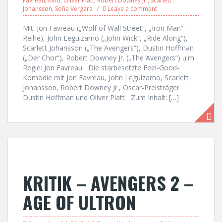
Favreau
,
Kino
,
Oliver Platt
,
Robert Downey Jr.
,
Scarlett
Johansson
,
Sofia Vergara
Leave a comment
Mit: Jon Favreau („Wolf of Wall Street“, „Iron Man“-
Reihe), John Leguizamo („John Wick“, „Ride Along“),
Scarlett Johansson („The Avengers“), Dustin Hoffman
(„Der Chor“), Robert Downey Jr. („The Avengers“) u.m.
Regie: Jon Favreau Die starbesetzte Feel-Good-
Komödie mit Jon Favreau, John Leguizamo, Scarlett
Johansson, Robert Downey Jr., Oscar-Preisträger
Dustin Hoffman und Oliver Platt Zum Inhalt: […]
KRITIK – AVENGERS 2 –
AGE OF ULTRON