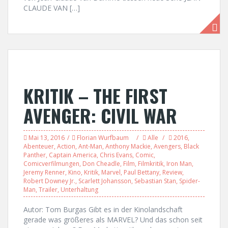
CLAUDE VAN […]
KRITIK – THE FIRST
AVENGER: CIVIL WAR
Mai 13, 2016
Florian Wurfbaum
Alle
2016
,
Abenteuer
,
Action
,
Ant-Man
,
Anthony Mackie
,
Avengers
,
Black
Panther
,
Captain America
,
Chris Evans
,
Comic
,
Comicverfilmungen
,
Don Cheadle
,
Film
,
Filmkritik
,
Iron Man
,
Jeremy Renner
,
Kino
,
Kritik
,
Marvel
,
Paul Bettany
,
Review
,
Robert Downey Jr.
,
Scarlett Johansson
,
Sebastian Stan
,
Spider-
Man
,
Trailer
,
Unterhaltung
Autor: Tom Burgas Gibt es in der Kinolandschaft
gerade was größeres als MARVEL? Und das schon seit