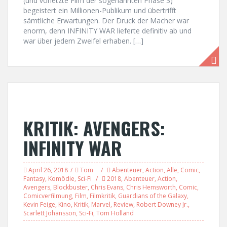
(und vorletzte Film der sogenannten Phase 3)
begeistert ein Millionen-Publikum und übertrifft
sämtliche Erwartungen. Der Druck der Macher war
enorm, denn INFINITY WAR lieferte definitiv ab und
war über jedem Zweifel erhaben. […]
KRITIK: AVENGERS:
INFINITY WAR
April 26, 2018
Tom
Abenteuer
,
Action
,
Alle
,
Comic
,
Fantasy
,
Komödie
,
Sci-Fi
2018
,
Abenteuer
,
Action
,
Avengers
,
Blockbuster
,
Chris Evans
,
Chris Hemsworth
,
Comic
,
Comicverfilmung
,
Film
,
Filmkritik
,
Guardians of the Galaxy
,
Kevin Feige
,
Kino
,
Kritik
,
Marvel
,
Review
,
Robert Downey Jr.
,
Scarlett Johansson
,
Sci-Fi
,
Tom Holland