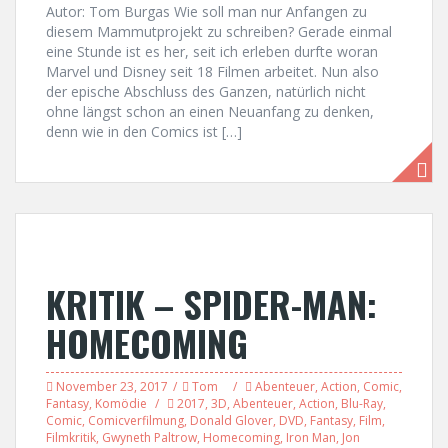
Autor: Tom Burgas Wie soll man nur Anfangen zu
diesem Mammutprojekt zu schreiben? Gerade einmal
eine Stunde ist es her, seit ich erleben durfte woran
Marvel und Disney seit 18 Filmen arbeitet. Nun also
der epische Abschluss des Ganzen, natürlich nicht
ohne längst schon an einen Neuanfang zu denken,
denn wie in den Comics ist […]
KRITIK – SPIDER-MAN:
HOMECOMING
November 23, 2017
Tom
Abenteuer
,
Action
,
Comic
,
Fantasy
,
Komödie
2017
,
3D
,
Abenteuer
,
Action
,
Blu-Ray
,
Comic
,
Comicverfilmung
,
Donald Glover
,
DVD
,
Fantasy
,
Film
,
Filmkritik
,
Gwyneth Paltrow
,
Homecoming
,
Iron Man
,
Jon