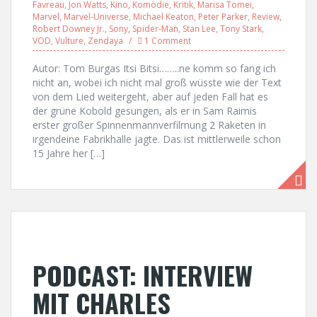
Favreau
,
Jon Watts
,
Kino
,
Komödie
,
Kritik
,
Marisa Tomei
,
Marvel
,
Marvel-Universe
,
Michael Keaton
,
Peter Parker
,
Review
,
Robert Downey Jr.
,
Sony
,
Spider-Man
,
Stan Lee
,
Tony Stark
,
VOD
,
Vulture
,
Zendaya
1 Comment
Autor: Tom Burgas Itsi Bitsi……..ne komm so fang ich
nicht an, wobei ich nicht mal groß wüsste wie der Text
von dem Lied weitergeht, aber auf jeden Fall hat es
der grüne Kobold gesungen, als er in Sam Raimis
erster großer Spinnenmannverfilmung 2 Raketen in
irgendeine Fabrikhalle jagte. Das ist mittlerweile schon
15 Jahre her […]
PODCAST: INTERVIEW
MIT CHARLES