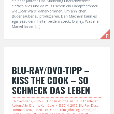
ein paar Jahren? Das Marketing überschwemmt
einfach alles und da muss schon ein Dampfhammer
wie „Star Wars“ daherkommen, um ähnlichen
Budenzauber zu produzieren. Den Machern kann es
egal sein, denn hinter beidem steckt Disney. Was man
Marvel lassen […]
BLU-RAY/DVD-TIPP –
KISS THE COOK – SO
SCHMECK DAS LEBEN
November 7, 2015
Florian Wurfbaum
Abenteuer
,
Action
,
Alle
,
Drama
,
Komödie
2014
,
2015
,
Blu-Ray
,
Dustin
Hoffman
,
DVD
,
Essen
,
Feel Good
,
Film
,
John Leguizamo
,
Jon