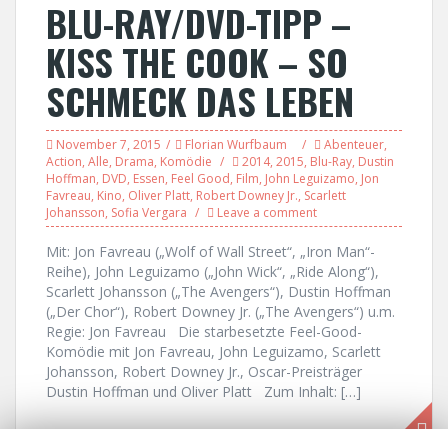
BLU-RAY/DVD-TIPP –
KISS THE COOK – SO
SCHMECK DAS LEBEN
November 7, 2015
Florian Wurfbaum
Abenteuer
,
Action
,
Alle
,
Drama
,
Komödie
2014
,
2015
,
Blu-Ray
,
Dustin
Hoffman
,
DVD
,
Essen
,
Feel Good
,
Film
,
John Leguizamo
,
Jon
Favreau
,
Kino
,
Oliver Platt
,
Robert Downey Jr.
,
Scarlett
Johansson
,
Sofia Vergara
Leave a comment
Mit: Jon Favreau („Wolf of Wall Street“, „Iron Man“-
Reihe), John Leguizamo („John Wick“, „Ride Along“),
Scarlett Johansson („The Avengers“), Dustin Hoffman
(„Der Chor“), Robert Downey Jr. („The Avengers“) u.m.
Regie: Jon Favreau Die starbesetzte Feel-Good-
Komödie mit Jon Favreau, John Leguizamo, Scarlett
Johansson, Robert Downey Jr., Oscar-Preisträger
Dustin Hoffman und Oliver Platt Zum Inhalt: […]