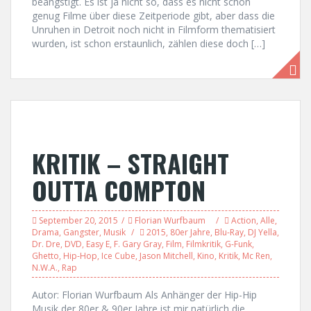
beängstigt. Es ist ja nicht so, dass es nicht schon
genug Filme über diese Zeitperiode gibt, aber dass die
Unruhen in Detroit noch nicht in Filmform thematisiert
wurden, ist schon erstaunlich, zählen diese doch […]
KRITIK – STRAIGHT
OUTTA COMPTON
September 20, 2015
Florian Wurfbaum
Action
,
Alle
,
Drama
,
Gangster
,
Musik
2015
,
80er Jahre
,
Blu-Ray
,
DJ Yella
,
Dr. Dre
,
DVD
,
Easy E
,
F. Gary Gray
,
Film
,
Filmkritik
,
G-Funk
,
Ghetto
,
Hip-Hop
,
Ice Cube
,
Jason Mitchell
,
Kino
,
Kritik
,
Mc Ren
,
N.W.A.
,
Rap
Autor: Florian Wurfbaum Als Anhänger der Hip-Hip
Musik der 80er & 90er Jahre ist mir natürlich die