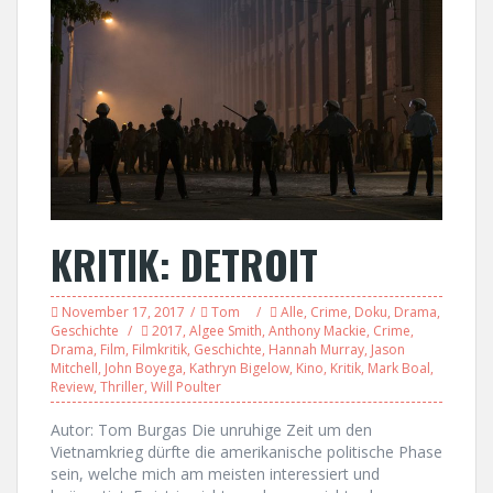
KRITIK: DETROIT
November 17, 2017
Tom
Alle
,
Crime
,
Doku
,
Drama
,
Geschichte
2017
,
Algee Smith
,
Anthony Mackie
,
Crime
,
Drama
,
Film
,
Filmkritik
,
Geschichte
,
Hannah Murray
,
Jason
Mitchell
,
John Boyega
,
Kathryn Bigelow
,
Kino
,
Kritik
,
Mark Boal
,
Review
,
Thriller
,
Will Poulter
Autor: Tom Burgas Die unruhige Zeit um den
Vietnamkrieg dürfte die amerikanische politische Phase
sein, welche mich am meisten interessiert und