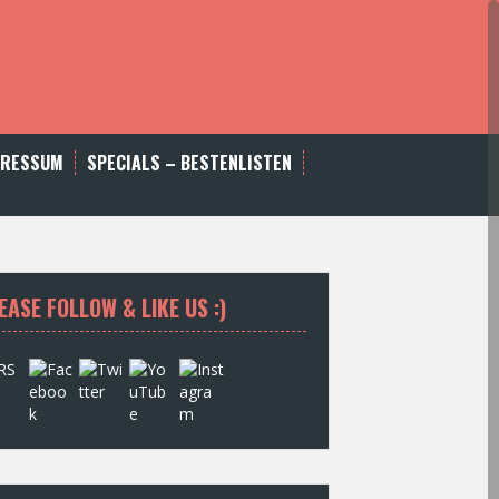
PRESSUM
SPECIALS – BESTENLISTEN
EASE FOLLOW & LIKE US :)