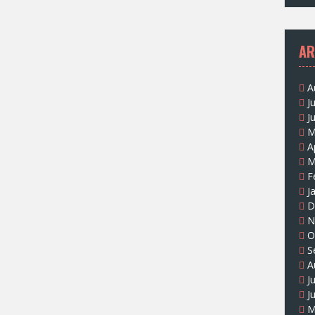
AR
A
J
J
M
A
M
F
J
D
N
O
S
A
J
J
M