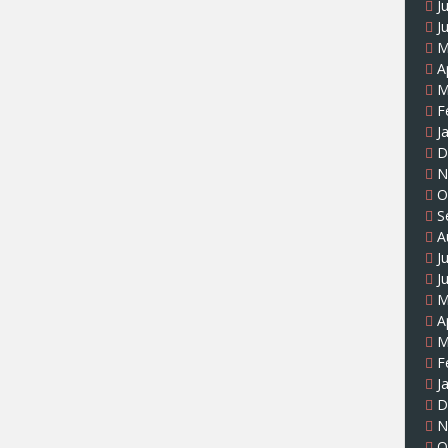
J
J
M
A
M
F
J
D
N
O
S
A
J
J
M
A
M
F
J
D
N
O