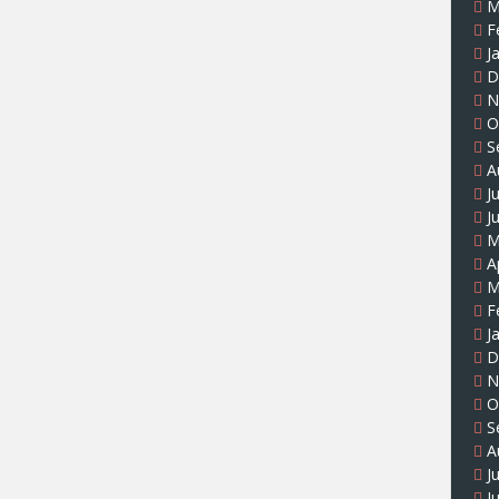
M
F
J
D
N
O
S
A
J
J
M
A
M
F
J
D
N
O
S
A
J
J