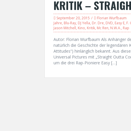
KRITIK – STRAIG
September 20, 2015
Florian Wurfbaum
Jahre
,
Blu-Ray
,
DJ Yella
,
Dr. Dre
,
DVD
,
Easy E
,
F.
Jason Mitchell
,
Kino
,
Kritik
,
Mc Ren
,
N.W.A.
,
Rap
Autor: Florian Wurfbaum Als Anhänger der
natürlich die Geschichte der legendären 
Attitudes“) hinlänglich bekannt. Aus die
Universal Pictures mit „Straight Outta C
um die drei Rap-Pioniere Easy […]