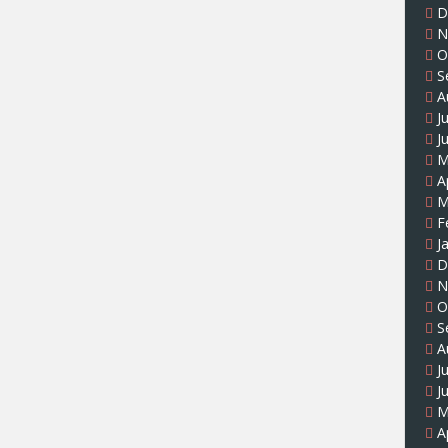
D
N
O
S
A
J
J
M
A
M
F
J
D
N
O
S
A
J
J
M
A