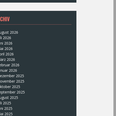
CHIV
ugust 2026
uli 2026
uni 2026
ai 2026
pril 2026
ärz 2026
ebruar 2026
anuar 2026
ezember 2025
ovember 2025
ktober 2025
eptember 2025
ugust 2025
uli 2025
uni 2025
ai 2025