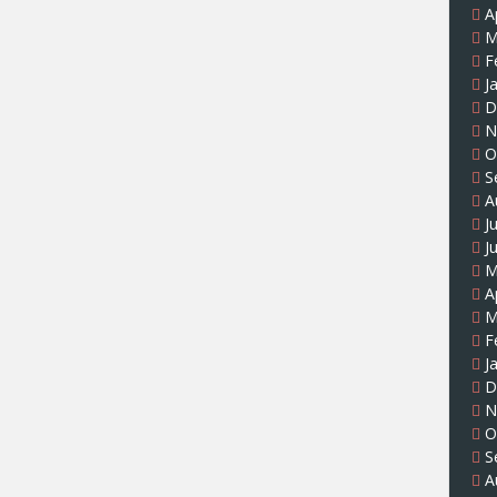
A
M
F
J
D
N
O
S
A
J
J
M
A
M
F
J
D
N
O
S
A