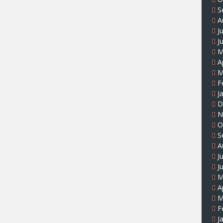
S
A
J
J
M
A
M
F
J
D
N
O
S
A
J
J
M
A
M
F
J