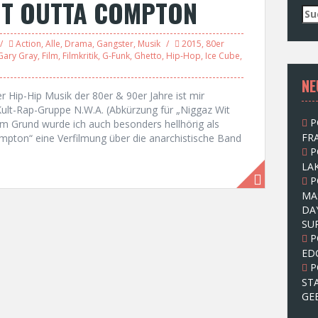
HT OUTTA COMPTON
S
u
c
Action
,
Alle
,
Drama
,
Gangster
,
Musik
2015
,
80er
h
 Gary Gray
,
Film
,
Filmkritik
,
G-Funk
,
Ghetto
,
Hip-Hop
,
Ice Cube
,
e
NE
n
 Hip-Hip Musik der 80er & 90er Jahre ist mir
n
Kult-Rap-Gruppe N.W.A. (Abkürzung für „Niggaz Wit
a
P
sem Grund wurde ich auch besonders hellhörig als
c
FRA
ompton“ eine Verfilmung über die anarchistische Band
h
P
:
LAK
P
MA
DA
SU
P
ED
P
ST
GE