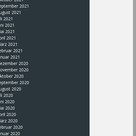
eptember 2021
ugust 2021
uli 2021
uni 2021
ai 2021
pril 2021
ärz 2021
ebruar 2021
anuar 2021
ezember 2020
ovember 2020
ktober 2020
eptember 2020
ugust 2020
uli 2020
uni 2020
ai 2020
pril 2020
ärz 2020
ebruar 2020
anuar 2020