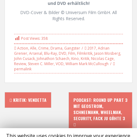
und DVD erhältlich!
DVD-Cover & Bilder © Universum Film GmbH. All
Rights Reserved.
Post Views:
358
Action
,
Alle
,
Crime
,
Drama
,
Gangster
2017
,
Adrian
Grenier
,
Arsenal
,
Blu-Ray
,
DVD
,
Film
,
Filmkritik
,
Jason Mosberg
,
John Cusack
,
Johnathon Schaech
,
Kino
,
Kritik
,
Nicolas Cage
,
Review
,
Steven C. Miller
,
VOD
,
William Mark McCullough
permalink
P
KRITIK: VENDETTA
PODCAST: ROUND UP PART 3
MIT GEOSTROM,
o
SCHNEEMANN, WHEELMAN,
SECURITY, FACK JU GÖHTE 3
s
This website uses cookies to improve your experience.