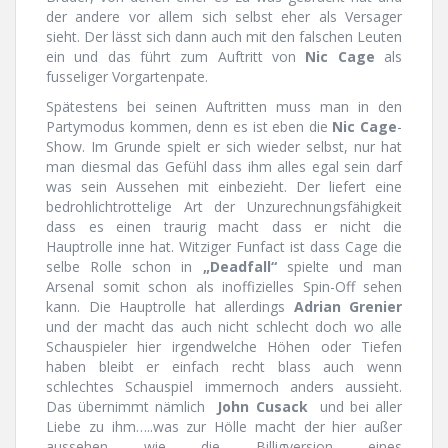
der andere vor allem sich selbst eher als Versager
sieht. Der lässt sich dann auch mit den falschen Leuten
ein und das führt zum Auftritt von
Nic Cage
als
fusseliger Vorgartenpate.
Spätestens bei seinen Auftritten muss man in den
Partymodus kommen, denn es ist eben die
Nic Cage
-
Show. Im Grunde spielt er sich wieder selbst, nur hat
man diesmal das Gefühl dass ihm alles egal sein darf
was sein Aussehen mit einbezieht. Der liefert eine
bedrohlichtrottelige Art der Unzurechnungsfähigkeit
dass es einen traurig macht dass er nicht die
Hauptrolle inne hat. Witziger Funfact ist dass Cage die
selbe Rolle schon in
„Deadfall“
spielte und man
Arsenal somit schon als inoffizielles Spin-Off sehen
kann. Die Hauptrolle hat allerdings
Adrian Grenier
und der macht das auch nicht schlecht doch wo alle
Schauspieler hier irgendwelche Höhen oder Tiefen
haben bleibt er einfach recht blass auch wenn
schlechtes Schauspiel immernoch anders aussieht.
Das übernimmt nämlich
John Cusack
und bei aller
Liebe zu ihm…..was zur Hölle macht der hier außer
aussehen wie die Billigversion eines