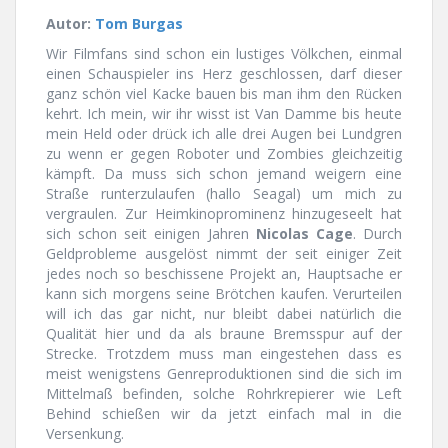
Autor:
Tom Burgas
Wir Filmfans sind schon ein lustiges Völkchen, einmal
einen Schauspieler ins Herz geschlossen, darf dieser
ganz schön viel Kacke bauen bis man ihm den Rücken
kehrt. Ich mein, wir ihr wisst ist Van Damme bis heute
mein Held oder drück ich alle drei Augen bei Lundgren
zu wenn er gegen Roboter und Zombies gleichzeitig
kämpft. Da muss sich schon jemand weigern eine
Straße runterzulaufen (hallo Seagal) um mich zu
vergraulen. Zur Heimkinoprominenz hinzugeseelt hat
sich schon seit einigen Jahren
Nicolas Cage
. Durch
Geldprobleme ausgelöst nimmt der seit einiger Zeit
jedes noch so beschissene Projekt an, Hauptsache er
kann sich morgens seine Brötchen kaufen. Verurteilen
will ich das gar nicht, nur bleibt dabei natürlich die
Qualität hier und da als braune Bremsspur auf der
Strecke. Trotzdem muss man eingestehen dass es
meist wenigstens Genreproduktionen sind die sich im
Mittelmaß befinden, solche Rohrkrepierer wie Left
Behind schießen wir da jetzt einfach mal in die
Versenkung.