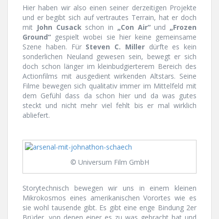
Hier haben wir also einen seiner derzeitigen Projekte
und er begibt sich auf vertrautes Terrain, hat er doch
mit
John Cusack
schon in
„Con Air“
und
„Frozen
Ground“
gespielt wobei sie hier keine gemeinsame
Szene haben. Für
Steven C. Miller
dürfte es kein
sonderlichen Neuland gewesen sein, bewegt er sich
doch schon länger im kleinbudgierterem Bereich des
Actionfilms mit ausgedient wirkenden Altstars. Seine
Filme bewegen sich qualitativ immer im Mittelfeld mit
dem Gefühl dass da schon hier und da was gutes
steckt und nicht mehr viel fehlt bis er mal wirklich
abliefert.
© Universum Film GmbH
Storytechnisch bewegen wir uns in einem kleinen
Mikrokosmos eines amerikanischen Vorortes wie es
sie wohl tausende gibt. Es gibt eine enge Bindung 2er
Brüder, von denen einer es zu was gebracht hat und