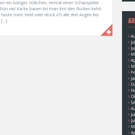
n ein lustiges Völkchen, einmal einen Schauspieler
schön viel Kacke bauen bis man ihm den Rücken kehrt.
 heute mein Held oder drück ich alle drei Augen bei
AR
 […]
A
Ju
Ju
M
Ap
M
F
Ja
D
N
O
S
A
Ju
Ju
M
Ap