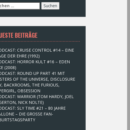
UESTE BEITRÄGE
ODCAST: CRUISE CONTROL #14 – EINE
GE DER EHRE (1992)
ODCAST: HORROR KULT #16 – EDEN
E (2008)
ODCAST: ROUND UP PART 41 MIT
STERS OF THE UNIVERSE, DISCLOSURE
Y, BACKROOMS, THE FURIOUS,
PERGIRL, OBSESSION
ODCAST: WARRIOR (TOM HARDY, JOEL
GERTON, NICK NOLTE)
ODCAST: SLY TIME #21 – 80 JAHRE
ALLONE – DIE GROSSE FAN-
BURTSTAGSPARTY