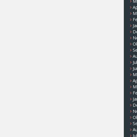
M
Ap
M
F
Ja
D
N
O
S
A
Ju
Ju
M
Ap
M
F
Ja
D
N
O
S
A
Ju