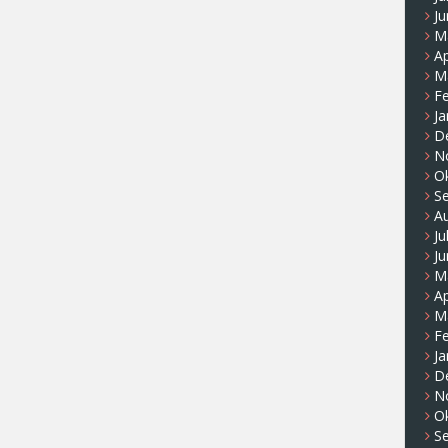
Ju
M
Ap
M
F
Ja
D
N
O
S
A
Ju
Ju
M
Ap
M
F
Ja
D
N
O
S