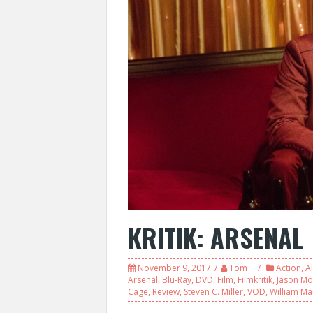
KRITIK: ARSENAL
November 9, 2017
Tom
Action
,
Al
Arsenal
,
Blu-Ray
,
DVD
,
Film
,
Filmkritik
,
Jason M
Cage
,
Review
,
Steven C. Miller
,
VOD
,
William Ma