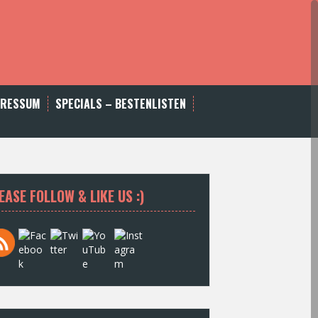
PRESSUM
SPECIALS – BESTENLISTEN
EASE FOLLOW & LIKE US :)