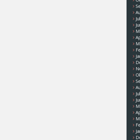
S
A
Ju
Ju
M
Ap
M
F
Ja
D
N
O
S
A
Ju
Ju
M
Ap
M
F
Ja
D