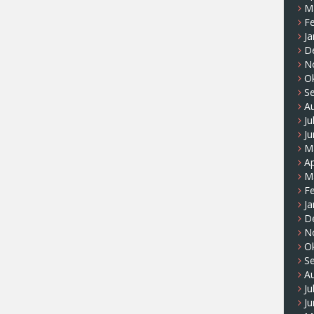
M
F
Ja
D
N
O
S
A
Ju
Ju
M
Ap
M
F
Ja
D
N
O
S
A
Ju
Ju