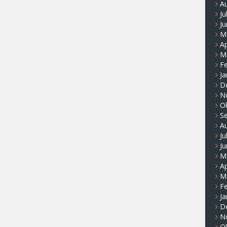
A
Ju
Ju
M
Ap
M
F
Ja
D
N
O
S
A
Ju
Ju
M
Ap
M
F
Ja
D
N
O