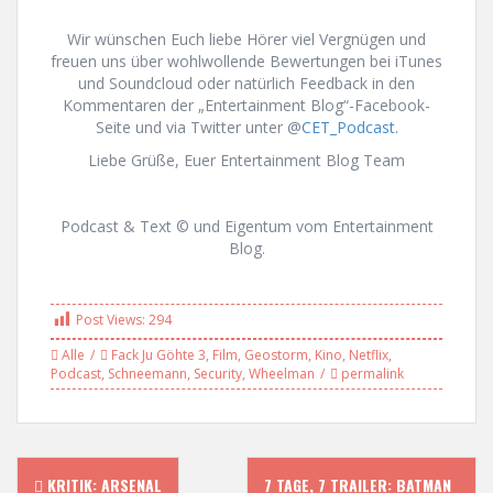
Wir wünschen Euch liebe Hörer viel Vergnügen und
freuen uns über wohlwollende Bewertungen bei iTunes
und Soundcloud oder natürlich Feedback in den
Kommentaren der „Entertainment Blog“-Facebook-
Seite und via Twitter unter @
CET_Podcast
.
Liebe Grüße, Euer Entertainment Blog Team
Podcast & Text © und Eigentum vom Entertainment
Blog.
Post Views:
294
Alle
Fack Ju Göhte 3
,
Film
,
Geostorm
,
Kino
,
Netflix
,
Podcast
,
Schneemann
,
Security
,
Wheelman
permalink
KRITIK: ARSENAL
7 TAGE, 7 TRAILER: BATMAN