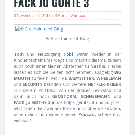
FACK JU GÖHTE 3
November 10, 2017
Florian Wurfbaum
© Entertainment Blog
Tom
und Neuzugang
Tobi
waren wieder in der
Kinolandschaft unterwegs und machen diesmal zudem
auch noch einen kleinen Abstecher zu
Netflix
. Hierbei
lassen es sich die Beiden nicht nehmen, ausgiebig
BIG
MOUTH
zu feiern. Mit
THE BABYSITTER
,
WHEELMAN
und
SECURITY
befinden sich weitere
NETFLIX-REIßER
in unserem Portfolio. Von der großen Leinwand sind
dann auch noch
GEOSTORM
,
SCHNEEMANN
und
FACK JU GÖTHE 3
in die Folge gerutscht und zu guter
letzt reden die Zwei am Rande noch über die Großen,
denen wir schon einen eigenen
Podcast
schenkten…
viel Spaß