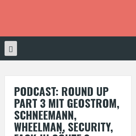
S
k
i
p
t
o
c
o
n
t
e
n
t
PODCAST: ROUND UP
PART 3 MIT GEOSTROM,
SCHNEEMANN,
WHEELMAN, SECURITY,