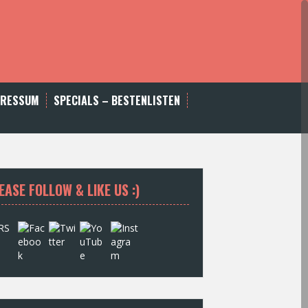
PRESSUM
SPECIALS – BESTENLISTEN
EASE FOLLOW & LIKE US :)