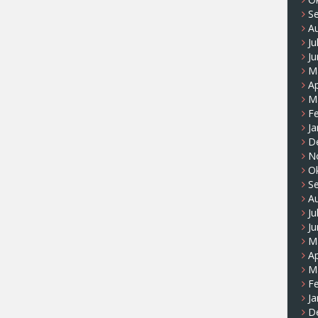
S
A
Ju
Ju
M
Ap
M
F
Ja
D
N
O
S
A
Ju
Ju
M
Ap
M
F
Ja
D