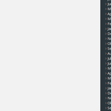
Ju
M
Ap
M
F
Ja
D
N
O
S
A
Ju
Ju
M
Ap
M
F
Ja
D
N
O
S