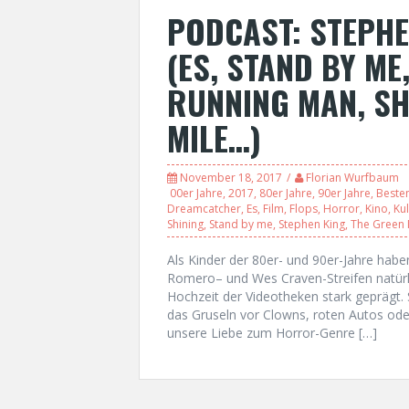
PODCAST: STEPHE
(ES, STAND BY ME
RUNNING MAN, SH
MILE…)
November 18, 2017
Florian Wurfbaum
00er Jahre
,
2017
,
80er Jahre
,
90er Jahre
,
Besten
Dreamcatcher
,
Es
,
Film
,
Flops
,
Horror
,
Kino
,
Kul
Shining
,
Stand by me
,
Stephen King
,
The Green 
Als Kinder der 80er- und 90er-Jahre hab
Romero– und Wes Craven-Streifen natürl
Hochzeit der Videotheken stark geprägt. 
das Gruseln vor Clowns, roten Autos oder
unsere Liebe zum Horror-Genre […]