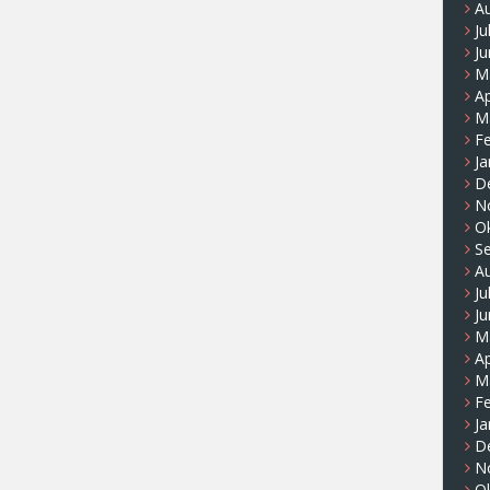
A
Ju
Ju
M
Ap
M
F
Ja
D
N
O
S
A
Ju
Ju
M
Ap
M
F
Ja
D
N
O