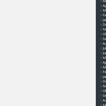
M
Ap
M
F
Ja
D
N
O
S
A
Ju
Ju
M
Ap
M
F
Ja
D
N
O
S
A
Ju