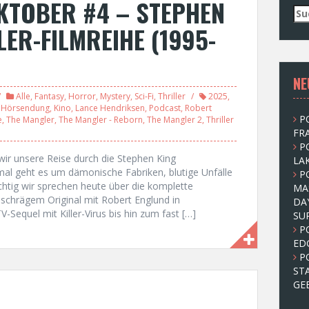
KTOBER #4 – STEPHEN
S
u
ER-FILMREIHE (1995-
c
h
e
NE
n
n
Alle
,
Fantasy
,
Horror
,
Mystery
,
Sci-Fi
,
Thriller
2025
,
a
,
Hörsendung
,
Kino
,
Lance Hendriksen
,
Podcast
,
Robert
P
e
,
The Mangler
,
The Mangler - Reborn
,
The Mangler 2
,
Thriller
c
FRA
h
P
:
wir unsere Reise durch die Stephen King
LAK
mal geht es um dämonische Fabriken, blutige Unfälle
P
tig wir sprechen heute über die komplette
MA
chrägem Original mit Robert Englund in
DA
-Sequel mit Killer-Virus bis hin zum fast […]
SU
P
ED
P
ST
GE