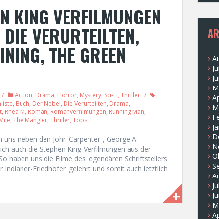
N KING VERFILMUNGEN
, DIE VERURTEILTEN,
AR
INING, THE GREEN
A
Ju
Ju
M
Action
,
Drama
,
Horror
,
Mystery
,
Sci-Fi
,
Thriller
Ap
liste
,
Buch
,
Der Nebel
,
Die Verurteilten
,
Drama
,
M
t
,
Rhea M
,
Roman
,
Romanverfilmungen
,
Running Man
,
F
Mile
,
The Mangler
,
Thriller
,
Tops
Ja
D
en uns neben den John Carpenter-, George A.
N
ich auch die Stephen King-Verfilmungen aus der
O
So haben uns die Filme des legendären Schriftstellers
S
 Indianer-Friedhöfen gelehrt und somit auch letztlich
A
Ju
Ju
M
Ap