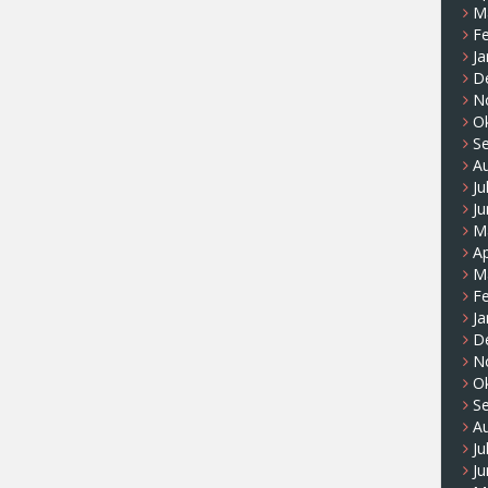
M
F
Ja
D
N
O
S
A
Ju
Ju
M
Ap
M
F
Ja
D
N
O
S
A
Ju
Ju