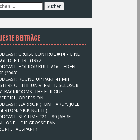
UESTE BEITRÄGE
ODCAST: CRUISE CONTROL #14 – EINE
GE DER EHRE (1992)
ODCAST: HORROR KULT #16 – EDEN
E (2008)
ODCAST: ROUND UP PART 41 MIT
STERS OF THE UNIVERSE, DISCLOSURE
Y, BACKROOMS, THE FURIOUS,
PERGIRL, OBSESSION
ODCAST: WARRIOR (TOM HARDY, JOEL
GERTON, NICK NOLTE)
ODCAST: SLY TIME #21 – 80 JAHRE
ALLONE – DIE GROSSE FAN-
BURTSTAGSPARTY