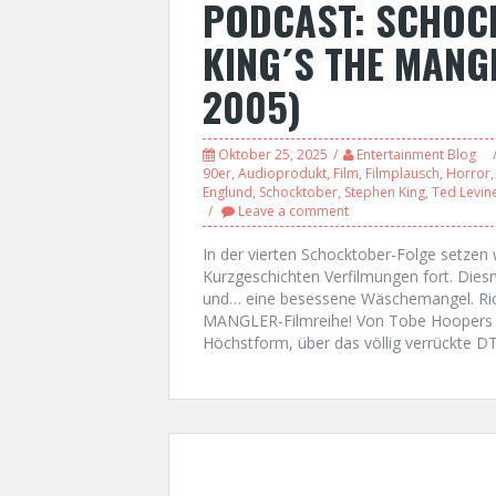
PODCAST: SCHOC
KING´S THE MANGL
2005)
Oktober 25, 2025
Entertainment Blog
90er
,
Audioprodukt
,
Film
,
Filmplausch
,
Horror
Englund
,
Schocktober
,
Stephen King
,
Ted Levin
Leave a comment
In der vierten Schocktober-Folge setzen 
Kurzgeschichten Verfilmungen fort. Dies
und… eine besessene Wäschemangel. Rich
MANGLER-Filmreihe! Von Tobe Hoopers s
Höchstform, über das völlig verrückte DTV