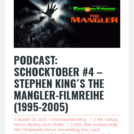
PODCAST:
SCHOCKTOBER #4 –
STEPHEN KING´S THE
MANGLER-FILMREIHE
(1995-2005)
Oktober 25, 2025
Entertainment Blog
Alle
,
Fantasy
,
Horror
,
Mystery
,
Sci-Fi
,
Thriller
2025
,
90er
,
Audioprodukt
,
Film
,
Filmplausch
,
Horror
,
Hörsendung
,
Kino
,
Lance