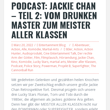
PODCAST: JACKIE CHAN
– TEIL 2: VOM DRUNKEN
MASTER ZUM MEISTER
ALLER KLASSEN
März 20, 2022
Entertainment Blog
Abenteuer
,
Action
,
Alle
,
Komödie
,
Martial-Arts
80er
,
Action
,
Action
Hunter
,
Audioprodukt
,
Cine Entertainment Talk
,
Der rechte
Arm der Götter
,
Film
,
Filmplausch
,
Hörsendung
,
Jackie Chan
,
Kino
,
Komödie
,
Lucky Stars
,
martial arts
,
Meister aller Klassen
,
Podcast
,
Police Story
,
Powerman
,
Projekt B
,
Superfighter
,
The
Cannonball Run
Mit gedehnten Gelenken und gezählten heilen Knochen
setzen wir per Zweitschlag endlich unsere große Jackie
Chan Retrospektive fort. Diesmal prügeln sich unsere
drei Lucky Stars Florian, Tom und Tobi durch die
1980er, die allgemein als Jackies goldene Ära gelten.
Denn hier gibt der MEISTER ALLER KLASSEN nicht nur
den POWERMAN oder SUPERFIGHTER, sondern erlebt