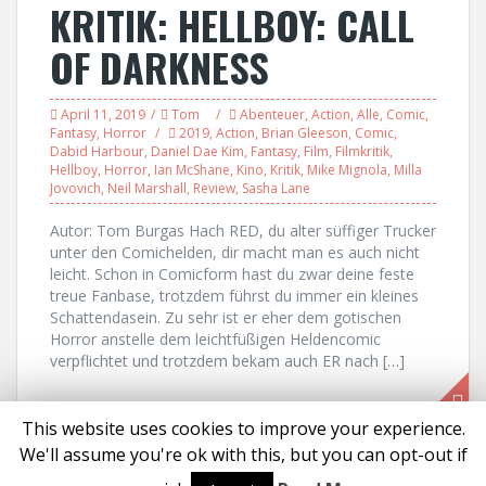
KRITIK: HELLBOY: CALL
OF DARKNESS
April 11, 2019
Tom
Abenteuer
,
Action
,
Alle
,
Comic
,
Fantasy
,
Horror
2019
,
Action
,
Brian Gleeson
,
Comic
,
Dabid Harbour
,
Daniel Dae Kim
,
Fantasy
,
Film
,
Filmkritik
,
Hellboy
,
Horror
,
Ian McShane
,
Kino
,
Kritik
,
Mike Mignola
,
Milla
Jovovich
,
Neil Marshall
,
Review
,
Sasha Lane
Autor: Tom Burgas Hach RED, du alter süffiger Trucker
unter den Comichelden, dir macht man es auch nicht
leicht. Schon in Comicform hast du zwar deine feste
treue Fanbase, trotzdem führst du immer ein kleines
Schattendasein. Zu sehr ist er eher dem gotischen
Horror anstelle dem leichtfüßigen Heldencomic
verpflichtet und trotzdem bekam auch ER nach […]
This website uses cookies to improve your experience.
We'll assume you're ok with this, but you can opt-out if
Proudly powered by WordPress
|
Theme:
Solon
by aThemes