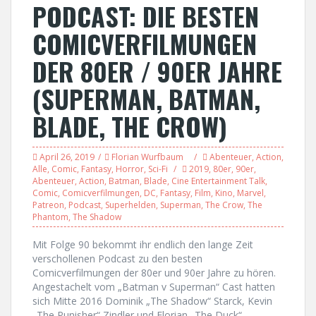
PODCAST: DIE BESTEN
COMICVERFILMUNGEN
DER 80ER / 90ER JAHRE
(SUPERMAN, BATMAN,
BLADE, THE CROW)
April 26, 2019
Florian Wurfbaum
Abenteuer
,
Action
,
Alle
,
Comic
,
Fantasy
,
Horror
,
Sci-Fi
2019
,
80er
,
90er
,
Abenteuer
,
Action
,
Batman
,
Blade
,
Cine Entertainment Talk
,
Comic
,
Comicverfilmungen
,
DC
,
Fantasy
,
Film
,
Kino
,
Marvel
,
Patreon
,
Podcast
,
Superhelden
,
Superman
,
The Crow
,
The
Phantom
,
The Shadow
Mit Folge 90 bekommt ihr endlich den lange Zeit
verschollenen Podcast zu den besten
Comicverfilmungen der 80er und 90er Jahre zu hören.
Angestachelt vom „Batman v Superman“ Cast hatten
sich Mitte 2016 Dominik „The Shadow“ Starck, Kevin
„The Punisher“ Zindler und Florian „The Duck“