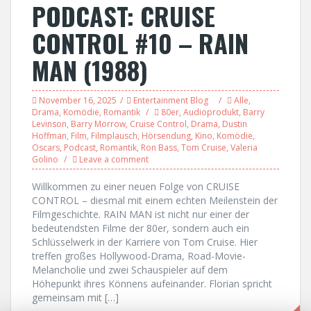
PODCAST: CRUISE
CONTROL #10 – RAIN
MAN (1988)
November 16, 2025
Entertainment Blog
Alle
,
Drama
,
Komödie
,
Romantik
80er
,
Audioprodukt
,
Barry
Levinson
,
Barry Morrow
,
Cruise Control
,
Drama
,
Dustin
Hoffman
,
Film
,
Filmplausch
,
Hörsendung
,
Kino
,
Komödie
,
Oscars
,
Podcast
,
Romantik
,
Ron Bass
,
Tom Cruise
,
Valeria
Golino
Leave a comment
Willkommen zu einer neuen Folge von CRUISE
CONTROL – diesmal mit einem echten Meilenstein der
Filmgeschichte. RAIN MAN ist nicht nur einer der
bedeutendsten Filme der 80er, sondern auch ein
Schlüsselwerk in der Karriere von Tom Cruise. Hier
treffen großes Hollywood-Drama, Road-Movie-
Melancholie und zwei Schauspieler auf dem
Höhepunkt ihres Könnens aufeinander. Florian spricht
gemeinsam mit […]