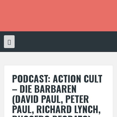
S
k
i
p
t
o
c
o
n
t
e
n
t
PODCAST: ACTION CULT
– DIE BARBAREN
(DAVID PAUL, PETER
PAUL, RICHARD LYNCH,