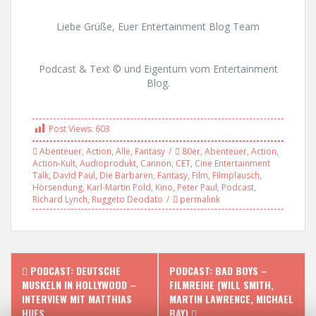
Liebe Grüße, Euer Entertainment Blog Team
Podcast & Text © und Eigentum vom Entertainment
Blog.
Post Views:
603
Abenteuer
,
Action
,
Alle
,
Fantasy
80er
,
Abenteuer
,
Action
,
Action-Kult
,
Audioprodukt
,
Cannon
,
CET
,
Cine Entertainment
Talk
,
David Paul
,
Die Barbaren
,
Fantasy
,
Film
,
Filmplausch
,
Hörsendung
,
Karl-Martin Pold
,
Kino
,
Peter Paul
,
Podcast
,
Richard Lynch
,
Ruggeto Deodato
permalink
P
PODCAST: DEUTSCHE
PODCAST: BAD BOYS –
MUSKELN IN HOLLYWOOD –
FILMREIHE (WILL SMITH,
o
INTERVIEW MIT MATTHIAS
MARTIN LAWRENCE, MICHAEL
HUES
BAY)