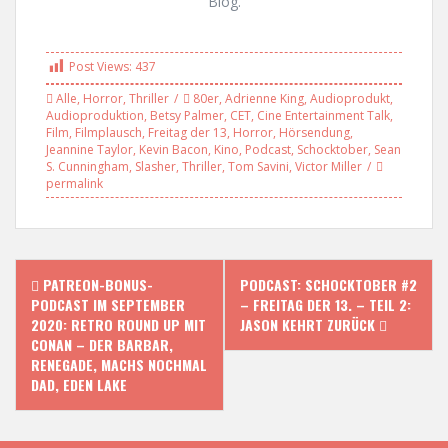
Blog.
Post Views:
437
Alle
,
Horror
,
Thriller
80er
,
Adrienne King
,
Audioprodukt
,
Audioproduktion
,
Betsy Palmer
,
CET
,
Cine Entertainment Talk
,
Film
,
Filmplausch
,
Freitag der 13
,
Horror
,
Hörsendung
,
Jeannine Taylor
,
Kevin Bacon
,
Kino
,
Podcast
,
Schocktober
,
Sean
S. Cunningham
,
Slasher
,
Thriller
,
Tom Savini
,
Victor Miller
permalink
P
PATREON-BONUS-
PODCAST: SCHOCKTOBER #2
PODCAST IM SEPTEMBER
– FREITAG DER 13. – TEIL 2:
o
2020: RETRO ROUND UP MIT
JASON KEHRT ZURÜCK
CONAN – DER BARBAR,
s
RENEGADE, MACHS NOCHMAL
DAD, EDEN LAKE
t