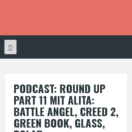
S
k
i
p
t
o
c
o
n
t
e
n
t
PODCAST: ROUND UP
PART 11 MIT ALITA:
BATTLE ANGEL, CREED 2,
GREEN BOOK, GLASS,