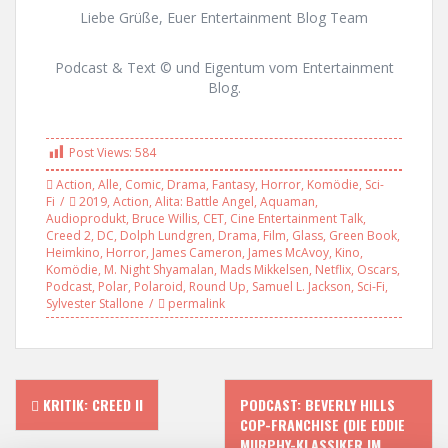
Liebe Grüße, Euer Entertainment Blog Team
Podcast & Text © und Eigentum vom Entertainment
Blog.
Post Views:
584
Action
,
Alle
,
Comic
,
Drama
,
Fantasy
,
Horror
,
Komödie
,
Sci-
Fi
2019
,
Action
,
Alita: Battle Angel
,
Aquaman
,
Audioprodukt
,
Bruce Willis
,
CET
,
Cine Entertainment Talk
,
Creed 2
,
DC
,
Dolph Lundgren
,
Drama
,
Film
,
Glass
,
Green Book
,
Heimkino
,
Horror
,
James Cameron
,
James McAvoy
,
Kino
,
Komödie
,
M. Night Shyamalan
,
Mads Mikkelsen
,
Netflix
,
Oscars
,
Podcast
,
Polar
,
Polaroid
,
Round Up
,
Samuel L. Jackson
,
Sci-Fi
,
Sylvester Stallone
permalink
P
KRITIK: CREED II
PODCAST: BEVERLY HILLS
COP-FRANCHISE (DIE EDDIE
MURPHY-KLASSIKER IM