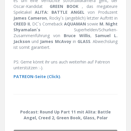
es um eine verfluchte Sofortbildkamera geht, der
Oscar-Kandidat
GREEN BOOK
, das megateure
Spektakel
ALITA: BATTLE ANGEL
von Produzent
James Cameron
, Rocky´s (angeblich) letzter Auftritt in
CREED II
, DC´s Comeback
AQUAMAN
sowie
M. Night
Shyamalan´s
Superhelden/Schurken-
Zusammenführung von
Bruce Willis
,
Samuel L.
Jackson
und
James McAvoy
in
GLASS
. Abwechslung
ist somit garantiert.
PS: Gerne könnt ihr uns auch weiterhin auf Patreon
unterstützen :-).
PATREON-Seite (Click)
.
Podcast: Round Up Part 11 mit Alita: Battle
Angel, Creed 2, Green Book, Glass, Polar