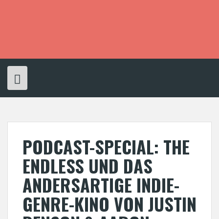
S
k
i
p
t
o
c
o
n
t
e
n
t
PODCAST-SPECIAL: THE
ENDLESS UND DAS
ANDERSARTIGE INDIE-
GENRE-KINO VON JUSTIN