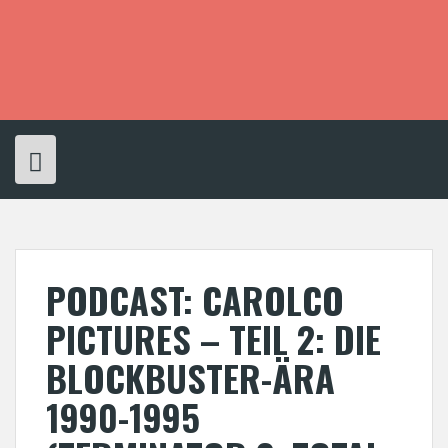
S
k
i
p
t
o
c
o
n
t
e
n
t
PODCAST: CAROLCO
PICTURES – TEIL 2: DIE
BLOCKBUSTER-ÄRA
1990-1995