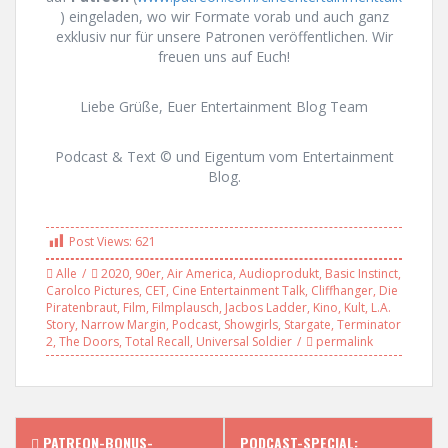
) eingeladen, wo wir Formate vorab und auch ganz
exklusiv nur für unsere Patronen veröffentlichen. Wir
freuen uns auf Euch!
Liebe Grüße, Euer Entertainment Blog Team
Podcast & Text © und Eigentum vom Entertainment
Blog.
Post Views:
621
Alle
2020
,
90er
,
Air America
,
Audioprodukt
,
Basic Instinct
,
Carolco Pictures
,
CET
,
Cine Entertainment Talk
,
Cliffhanger
,
Die
Piratenbraut
,
Film
,
Filmplausch
,
Jacbos Ladder
,
Kino
,
Kult
,
L.A.
Story
,
Narrow Margin
,
Podcast
,
Showgirls
,
Stargate
,
Terminator
2
,
The Doors
,
Total Recall
,
Universal Soldier
permalink
PATREON-BONUS-
PODCAST-SPECIAL: