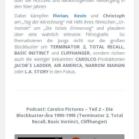
über die Hochzeit und darauffolgenden Niedergang in
den 90er Jahren.
Dabei kämpfen
Florian
,
Kevin
und
Christoph
am
„Tag der Abrechnung“
mit Hilfe ihres filmischen
„Ur-
Instinkt“
um
„Die totale Erinnerung“
und plaudern
über eine wahrlich erlesene Filmografie. So
thematisieren die Jungs nicht nur die großen
Blockbuster um
TERMINATOR 2, TOTAL RECALL,
BASIC INSTINCT
und
CLIFFHANGER
, sondern rücken
auch die weniger bekannten
CAROLCO
-Produktionen
JACOB´S LADDER
,
AIR AMERICA
,
NARROW MARGIN
oder
L.A. STORY
in den Fokus.
Podcast: Carolco Pictures – Teil 2 – Die
Blockbuster-Ära 1990-1995 (Terminator 2, Total
Recall, Basic Instinct, Cliffhanger)