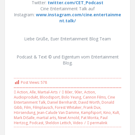
Twitter:
twitter.com/CET_Podcast
Cine Entertainment Talk auf
Instagram:
www.instagram.com/cine.entertainme
nt.talk/
Liebe Grüße, Euer Entertainment Blog Team
Podcast & Text © und Eigentum vom Entertainment
Blog.
Post Views:
578
Action
,
Alle
,
Martial-Arts
80er
,
90er
,
Action
,
Audioprodukt
,
Bloodsport
,
Bolo Yeung
,
Cannon Films
,
Cine
Entertainment Talk
,
Daniel Bernhardt
,
David Worth
,
Donald
Gibb
,
Film
,
Filmplausch
,
Forest Whitaker
,
Frank Dux
,
Hörsendung
,
Jean-Calude Van Damme
,
Kampfsport
,
Kino
,
Kult
,
Mark DiSalle
,
martial arts
,
Newt Arnold
,
Pat Morita
,
Paul
Hertzog
,
Podcast
,
Sheldon Lettich
,
Video
permalink