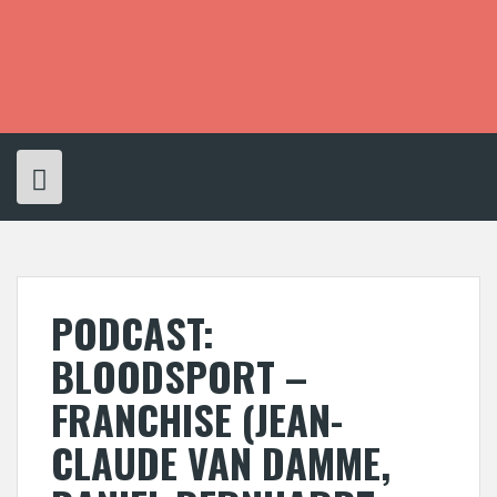
S
k
i
p
t
o
c
o
n
t
e
n
t
PODCAST:
BLOODSPORT –
FRANCHISE (JEAN-
CLAUDE VAN DAMME,