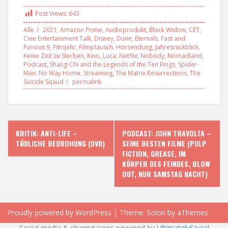
Post Views:
643
Alle
2021
,
Amazon Prime
,
Audioprodukt
,
Black Widow
,
CET
,
Cine Entertainment Talk
,
Disney
,
Dune
,
Eternals
,
Fast and
Furious 9
,
Filmjahr
,
Filmplausch
,
Hörsendung
,
Jahresrückblick
,
Keine Zeit zu Sterben
,
Kino
,
Luca
,
Netflix
,
Nobody
,
Nomadland
,
Podcast
,
Shang-Chi and the Legends of the Ten Rings
,
Spider-
Man: No Way Home
,
Streaming
,
The Matrix Resurrections
,
The
Suicide Sqaud
permalink
P
KRITIK: ANTI-LIFE –
PODCAST: JOHN TRAVOLTA –
TÖDLICHE BEDROHUNG (DVD)
SEINE BESTEN FILME (PULP
o
FICTION, GREASE, IM
KÖRPER DES FEINDES, BLOW
s
OUT, NUR SAMSTAG NACHT)
t
n
Proudly powered by WordPress
|
Theme:
Solon
by aThemes
Social media & sharing icons powered by
UltimatelySocial