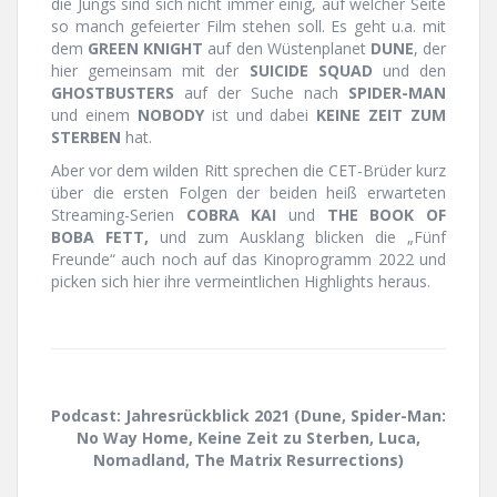
die Jungs sind sich nicht immer einig, auf welcher Seite
so manch gefeierter Film stehen soll. Es geht u.a. mit
dem
GREEN KNIGHT
auf den Wüstenplanet
DUNE
, der
hier gemeinsam mit der
SUICIDE SQUAD
und den
GHOSTBUSTERS
auf der Suche nach
SPIDER-MAN
und einem
NOBODY
ist und dabei
KEINE ZEIT ZUM
STERBEN
hat.
Aber vor dem wilden Ritt sprechen die CET-Brüder kurz
über die ersten Folgen der beiden heiß erwarteten
Streaming-Serien
COBRA KAI
und
THE BOOK OF
BOBA FETT,
und zum Ausklang blicken die „Fünf
Freunde“ auch noch auf das Kinoprogramm 2022 und
picken sich hier ihre vermeintlichen Highlights heraus.
Podcast: Jahresrückblick 2021 (Dune, Spider-Man:
No Way Home, Keine Zeit zu Sterben, Luca,
Nomadland, The Matrix Resurrections)