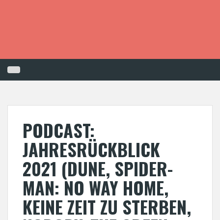
S
k
i
p
t
o
c
o
n
t
e
n
PODCAST:
t
JAHRESRÜCKBLICK
2021 (DUNE, SPIDER-
MAN: NO WAY HOME,
KEINE ZEIT ZU STERBEN,