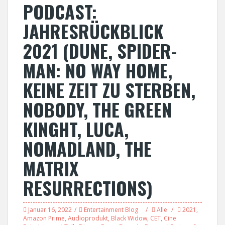
PODCAST:
JAHRESRÜCKBLICK
2021 (DUNE, SPIDER-
MAN: NO WAY HOME,
KEINE ZEIT ZU STERBEN,
NOBODY, THE GREEN
KINGHT, LUCA,
NOMADLAND, THE
MATRIX
RESURRECTIONS)
Januar 16, 2022
Entertainment Blog
Alle
2021
,
Amazon Prime
,
Audioprodukt
,
Black Widow
,
CET
,
Cine