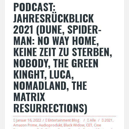
PODCAST:
JAHRESRÜCKBLICK
2021 (DUNE, SPIDER-
MAN: NO WAY HOME,
KEINE ZEIT ZU STERBEN,
NOBODY, THE GREEN
KINGHT, LUCA,
NOMADLAND, THE
MATRIX
RESURRECTIONS)
Januar 16, 2022
Entertainment Blog
Alle
2021
,
Amazon Prime
,
Audioprodukt
,
Black Widow
,
CET
,
Cine