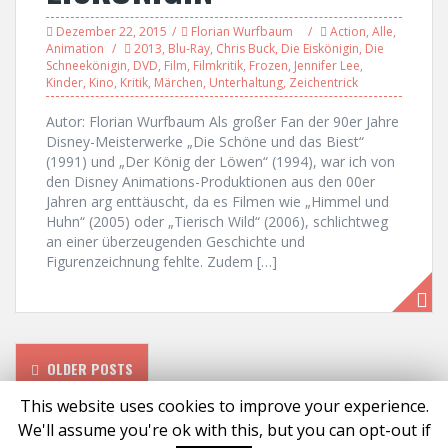
Dezember 22, 2015
Florian Wurfbaum
Action
,
Alle
,
Animation
2013
,
Blu-Ray
,
Chris Buck
,
Die Eiskönigin
,
Die
Schneekönigin
,
DVD
,
Film
,
Filmkritik
,
Frozen
,
Jennifer Lee
,
Kinder
,
Kino
,
Kritik
,
Märchen
,
Unterhaltung
,
Zeichentrick
Autor: Florian Wurfbaum Als großer Fan der 90er Jahre
Disney-Meisterwerke „Die Schöne und das Biest“
(1991) und „Der König der Löwen“ (1994), war ich von
den Disney Animations-Produktionen aus den 00er
Jahren arg enttäuscht, da es Filmen wie „Himmel und
Huhn“ (2005) oder „Tierisch Wild“ (2006), schlichtweg
an einer überzeugenden Geschichte und
Figurenzeichnung fehlte. Zudem […]
P
OLDER POSTS
o
This website uses cookies to improve your experience.
We'll assume you're ok with this, but you can opt-out if
Proudly powered by WordPress
|
Theme:
Solon
by aThemes