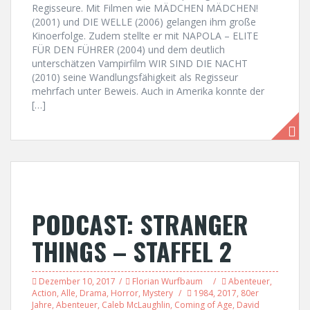
Regisseure. Mit Filmen wie MÄDCHEN MÄDCHEN!
(2001) und DIE WELLE (2006) gelangen ihm große
Kinoerfolge. Zudem stellte er mit NAPOLA – ELITE
FÜR DEN FÜHRER (2004) und dem deutlich
unterschätzen Vampirfilm WIR SIND DIE NACHT
(2010) seine Wandlungsfähigkeit als Regisseur
mehrfach unter Beweis. Auch in Amerika konnte der
[…]
PODCAST: STRANGER
THINGS – STAFFEL 2
Dezember 10, 2017
Florian Wurfbaum
Abenteuer
,
Action
,
Alle
,
Drama
,
Horror
,
Mystery
1984
,
2017
,
80er
Jahre
,
Abenteuer
,
Caleb McLaughlin
,
Coming of Age
,
David