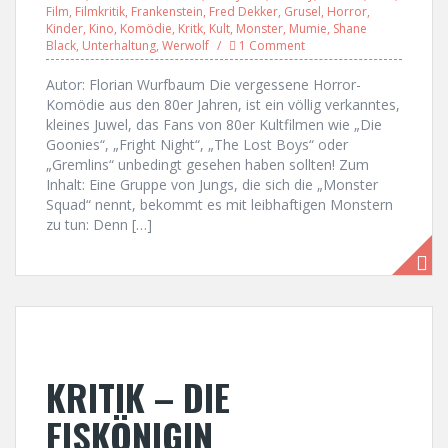
Film
,
Filmkritik
,
Frankenstein
,
Fred Dekker
,
Grusel
,
Horror
,
Kinder
,
Kino
,
Komödie
,
Kritk
,
Kult
,
Monster
,
Mumie
,
Shane
Black
,
Unterhaltung
,
Werwolf
1 Comment
Autor: Florian Wurfbaum Die vergessene Horror-
Komödie aus den 80er Jahren, ist ein völlig verkanntes,
kleines Juwel, das Fans von 80er Kultfilmen wie „Die
Goonies“, „Fright Night“, „The Lost Boys“ oder
„Gremlins“ unbedingt gesehen haben sollten! Zum
Inhalt: Eine Gruppe von Jungs, die sich die „Monster
Squad“ nennt, bekommt es mit leibhaftigen Monstern
zu tun: Denn […]
KRITIK – DIE
EISKÖNIGIN