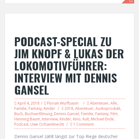
PODCAST-SPECIAL ZU
JIM KNOPF & LUKAS DER
LOKOMOTIVFÜHRER:
INTERVIEW MIT DENNIS
GANSEL
April 4, 2018
Florian Wurfbaum
Abenteuer
,
Alle
,
Familie
,
Fantasy
,
Kinder
2018
,
Abenteuer
,
Audioprodukt
,
Buch
,
Buchverfilmung
,
Dennis Gansel
,
Familie
,
Fantasy
,
Film
,
Henning Baum
,
Interview
,
Kinder
,
Kino
,
Kult
,
Michael Ende
,
Podcast
,
Uwe Ochsenknecht
1 Comment
Dennis Gansel zählt längst zur Top-Riege deutscher