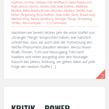
Harbour
,
Drama
,
Fantasy
,
Finn Wolfhard
,
Gaten Matarazzo
,
High School
,
Horror
,
Kinder
,
Kult
,
Matt Duffner
,
Matthew
Modine
,
Millie Bobby Brown
,
Monster
,
Mystery
,
Netflix
,
Paul
Reiser
,
Regierung
,
Ross Duffner
,
Sean Astin
,
Serie
,
Shawn Levy
,
Stephen King
,
Steven Spielberg
,
Stranger Things
,
Streaming
,
Thriller
,
Winona Ryder
2 Comments
Nachdem wir bereits letztes Jahr die erste Staffel von
„Stranger Things“ besprochen haben, war natürlich
schnell klar, dass wir auch über die Fortsetzung des
Netflix-Phänomens plaudern werden. Hierzu reisen
Khalil, Florian, Tom und Neuzugang Tobi nach
Hawkins und reden ausgiebig über den Nostalgie-
Rausch des Jahres. Achtung, wir gehen dabei auf jede
Folge der zweiten Staffel […]
KRITIK – POWER