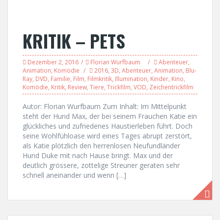
KRITIK – PETS
Dezember 2, 2016
Florian Wurfbaum
Abenteuer
,
Animation
,
Komödie
2016
,
3D
,
Abenteuer
,
Animation
,
Blu-
Ray
,
DVD
,
Familie
,
Film
,
Filmkritik
,
Illumination
,
Kinder
,
Kino
,
Komödie
,
Kritik
,
Review
,
Tiere
,
Trickfilm
,
VOD
,
Zeichentrickfilm
Autor: Florian Wurfbaum Zum Inhalt: Im Mittelpunkt
steht der Hund Max, der bei seinem Frauchen Katie ein
glückliches und zufriedenes Haustierleben führt. Doch
seine Wohlfühloase wird eines Tages abrupt zerstört,
als Katie plötzlich den herrenlosen Neufundländer
Hund Duke mit nach Hause bringt. Max und der
deutlich grössere, zottelige Streuner geraten sehr
schnell aneinander und wenn […]