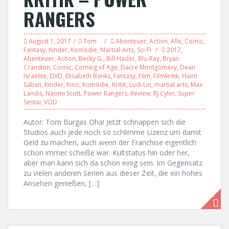
RANGERS
August 1, 2017
Tom
Abenteuer
,
Action
,
Alle
,
Comic
,
Fantasy
,
Kinder
,
Komödie
,
Martial-Arts
,
Sci-Fi
2017
,
Abenteuer
,
Action
,
Becky G.
,
Bill Hader
,
Blu-Ray
,
Bryan
Cranston
,
Comic
,
Coming of Age
,
Dacre Montgomery
,
Dean
Israelite
,
DVD
,
Elisabeth Banks
,
Fantasy
,
Film
,
Filmkritik
,
Haim
Saban
,
Kinder
,
Kino
,
Komödie
,
Kritik
,
Ludi Lin
,
martial arts
,
Max
Landis
,
Naomi Scott
,
Power Rangers
,
Review
,
RJ Cyler
,
Super
Sentai
,
VOD
Autor: Tom Burgas Oha! Jetzt schnappen sich die
Studios auch jede noch so schlimme Lizenz um damit
Geld zu machen, auch wenn der Franchise eigentlich
schon immer scheiße war. Kultstatus hin oder her,
aber man kann sich da schon einig sein. Im Gegensatz
zu vielen anderen Serien aus dieser Zeit, die ein hohes
Ansehen genießen, […]