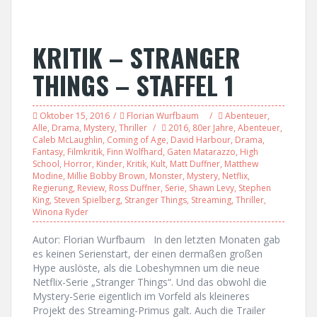
KRITIK – STRANGER
THINGS – STAFFEL 1
Oktober 15, 2016
Florian Wurfbaum
Abenteuer
,
Alle
,
Drama
,
Mystery
,
Thriller
2016
,
80er Jahre
,
Abenteuer
,
Caleb McLaughlin
,
Coming of Age
,
David Harbour
,
Drama
,
Fantasy
,
Filmkritik
,
Finn Wolfhard
,
Gaten Matarazzo
,
High
School
,
Horror
,
Kinder
,
Kritik
,
Kult
,
Matt Duffner
,
Matthew
Modine
,
Millie Bobby Brown
,
Monster
,
Mystery
,
Netflix
,
Regierung
,
Review
,
Ross Duffner
,
Serie
,
Shawn Levy
,
Stephen
King
,
Steven Spielberg
,
Stranger Things
,
Streaming
,
Thriller
,
Winona Ryder
Autor: Florian Wurfbaum In den letzten Monaten gab
es keinen Serienstart, der einen dermaßen großen
Hype auslöste, als die Lobeshymnen um die neue
Netflix-Serie „Stranger Things“. Und das obwohl die
Mystery-Serie eigentlich im Vorfeld als kleineres
Projekt des Streaming-Primus galt. Auch die Trailer