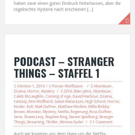
haben zwar einen guten Eindruck hinterlassen, aber die
regelrechte Hysterie nach erscheinen […]
PODCAST – STRANGER
THINGS – STAFFEL 1
Oktober 1, 2016
Florian Wurfbaum
Abenteuer
,
Drama
,
Horror
,
Mystery
2016
,
80er Jahre
,
Abenteuer
,
Caleb McLaughlin
,
Coming of Age
,
David Harbour
,
Drama
,
Fantasy
,
Finn Wolfhard
,
Gaten Matarazzo
,
High School
,
Horror
,
Kinder
,
Kult
,
Matt Duffner
,
Matthew Modine
,
Millie Bobby
Brown
,
Monster
,
Mystery
,
Netflix
,
Regierung
,
Ross Duffner
,
Serie
,
Shawn Levy
,
Stephen King
,
Steven Spielberg
,
Stranger
Things
,
Streaming
,
Thriller
,
Winona Ryder
1 Comment
Auch wir konnten uns dem Hype um die Netflix-