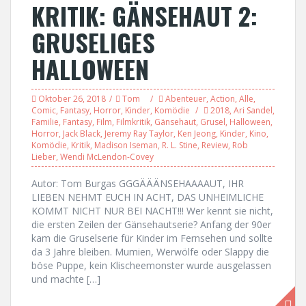
KRITIK: GÄNSEHAUT 2:
GRUSELIGES
HALLOWEEN
Oktober 26, 2018
Tom
Abenteuer
,
Action
,
Alle
,
Comic
,
Fantasy
,
Horror
,
Kinder
,
Komödie
2018
,
Ari Sandel
,
Familie
,
Fantasy
,
Film
,
Filmkritik
,
Gänsehaut
,
Grusel
,
Halloween
,
Horror
,
Jack Black
,
Jeremy Ray Taylor
,
Ken Jeong
,
Kinder
,
Kino
,
Komödie
,
Kritik
,
Madison Iseman
,
R. L. Stine
,
Review
,
Rob
Lieber
,
Wendi McLendon-Covey
Autor: Tom Burgas GGGÄÄÄNSEHAAAAUT, IHR
LIEBEN NEHMT EUCH IN ACHT, DAS UNHEIMLICHE
KOMMT NICHT NUR BEI NACHT!!! Wer kennt sie nicht,
die ersten Zeilen der Gänsehautserie? Anfang der 90er
kam die Gruselserie für Kinder im Fernsehen und sollte
da 3 Jahre bleiben. Mumien, Werwölfe oder Slappy die
böse Puppe, kein Klischeemonster wurde ausgelassen
und machte […]