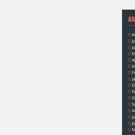
AR
A
J
J
M
A
M
F
J
D
N
O
S
A
J
J
M