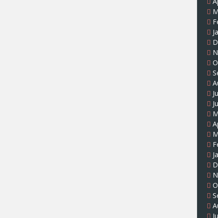
A
M
F
J
D
N
O
S
A
J
J
M
A
M
F
J
D
N
O
S
A
J