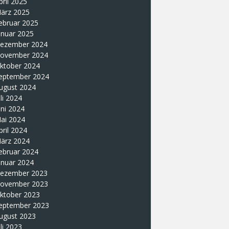
pril 2025
ärz 2025
ebruar 2025
anuar 2025
ezember 2024
ovember 2024
ktober 2024
eptember 2024
ugust 2024
uli 2024
uni 2024
ai 2024
pril 2024
ärz 2024
ebruar 2024
anuar 2024
ezember 2023
ovember 2023
ktober 2023
eptember 2023
ugust 2023
uli 2023