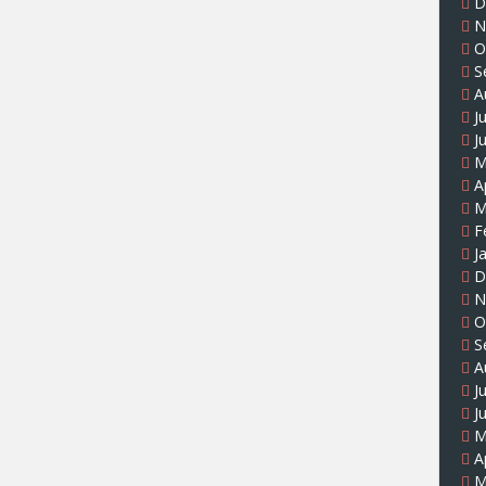
D
N
O
S
A
J
J
M
A
M
F
J
D
N
O
S
A
J
J
M
A
M