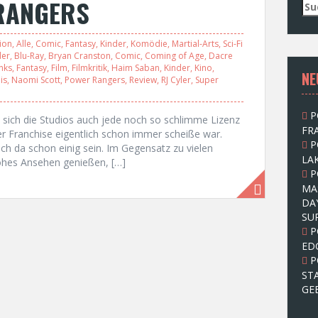
 RANGERS
S
u
c
ion
,
Alle
,
Comic
,
Fantasy
,
Kinder
,
Komödie
,
Martial-Arts
,
Sci-Fi
h
der
,
Blu-Ray
,
Bryan Cranston
,
Comic
,
Coming of Age
,
Dacre
e
nks
,
Fantasy
,
Film
,
Filmkritik
,
Haim Saban
,
Kinder
,
Kino
,
NE
n
is
,
Naomi Scott
,
Power Rangers
,
Review
,
RJ Cyler
,
Super
n
a
P
c
sich die Studios auch jede noch so schlimme Lizenz
FRA
h
 Franchise eigentlich schon immer scheiße war.
P
:
ich da schon einig sein. Im Gegensatz zu vielen
LAK
hohes Ansehen genießen, […]
P
MA
DA
SU
P
ED
P
ST
GE