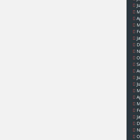
J
M
A
M
F
J
D
N
O
S
A
J
J
M
A
M
F
J
D
N
O