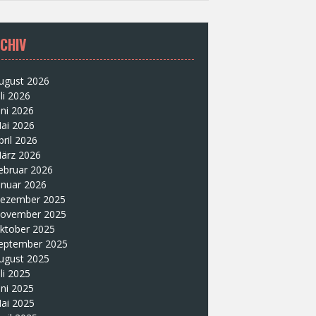
CHIV
ugust 2026
uli 2026
uni 2026
ai 2026
pril 2026
ärz 2026
ebruar 2026
anuar 2026
ezember 2025
ovember 2025
ktober 2025
eptember 2025
ugust 2025
uli 2025
uni 2025
ai 2025