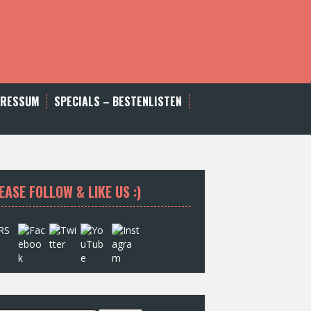
PRESSUM
SPECIALS – BESTENLISTEN
EASE FOLLOW & LIKE US :)