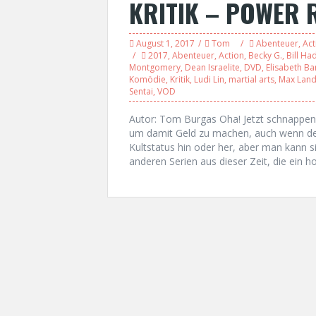
KRITIK – POWER
August 1, 2017
Tom
Abenteuer
,
Act
2017
,
Abenteuer
,
Action
,
Becky G.
,
Bill Ha
Montgomery
,
Dean Israelite
,
DVD
,
Elisabeth Ba
Komödie
,
Kritik
,
Ludi Lin
,
martial arts
,
Max Land
Sentai
,
VOD
Autor: Tom Burgas Oha! Jetzt schnappen 
um damit Geld zu machen, auch wenn der
Kultstatus hin oder her, aber man kann s
anderen Serien aus dieser Zeit, die ein 