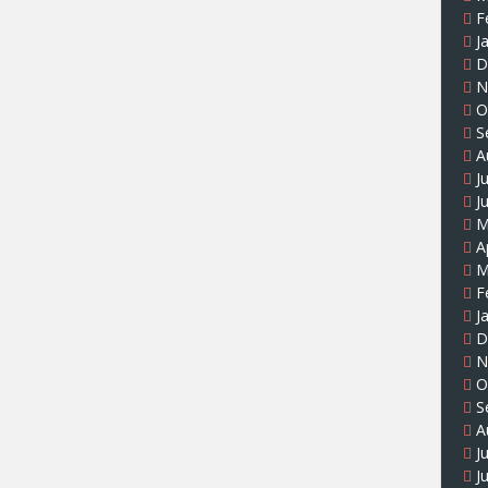
F
J
D
N
O
S
A
J
J
M
A
M
F
J
D
N
O
S
A
J
J