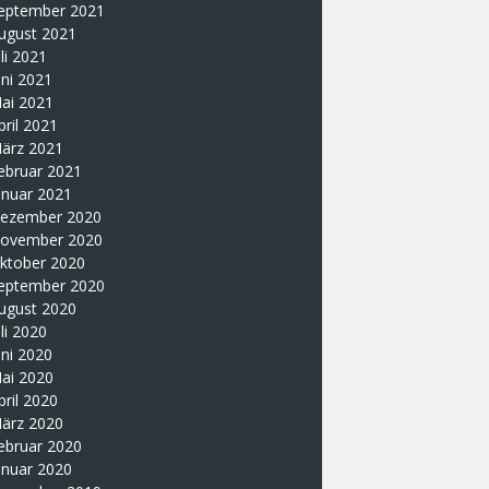
eptember 2021
ugust 2021
uli 2021
uni 2021
ai 2021
pril 2021
ärz 2021
ebruar 2021
anuar 2021
ezember 2020
ovember 2020
ktober 2020
eptember 2020
ugust 2020
uli 2020
uni 2020
ai 2020
pril 2020
ärz 2020
ebruar 2020
anuar 2020