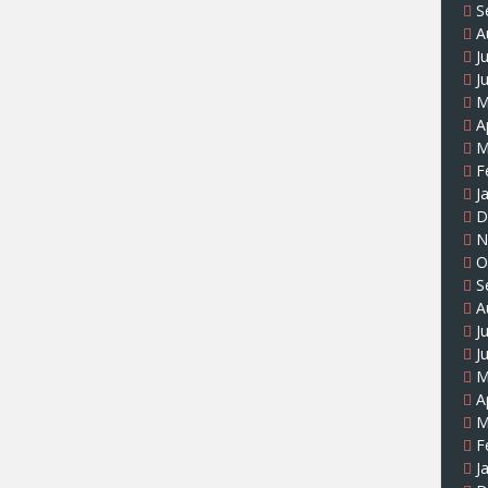
S
A
J
J
M
A
M
F
J
D
N
O
S
A
J
J
M
A
M
F
J