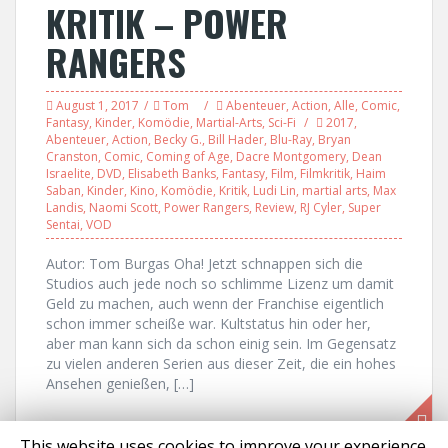
KRITIK – POWER
RANGERS
August 1, 2017
Tom
Abenteuer
,
Action
,
Alle
,
Comic
,
Fantasy
,
Kinder
,
Komödie
,
Martial-Arts
,
Sci-Fi
2017
,
Abenteuer
,
Action
,
Becky G.
,
Bill Hader
,
Blu-Ray
,
Bryan
Cranston
,
Comic
,
Coming of Age
,
Dacre Montgomery
,
Dean
Israelite
,
DVD
,
Elisabeth Banks
,
Fantasy
,
Film
,
Filmkritik
,
Haim
Saban
,
Kinder
,
Kino
,
Komödie
,
Kritik
,
Ludi Lin
,
martial arts
,
Max
Landis
,
Naomi Scott
,
Power Rangers
,
Review
,
RJ Cyler
,
Super
Sentai
,
VOD
Autor: Tom Burgas Oha! Jetzt schnappen sich die
Studios auch jede noch so schlimme Lizenz um damit
Geld zu machen, auch wenn der Franchise eigentlich
schon immer scheiße war. Kultstatus hin oder her,
aber man kann sich da schon einig sein. Im Gegensatz
zu vielen anderen Serien aus dieser Zeit, die ein hohes
Ansehen genießen, […]
This website uses cookies to improve your experience.