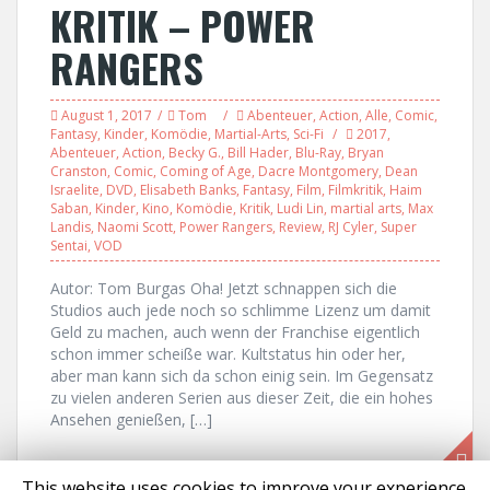
KRITIK – POWER
RANGERS
August 1, 2017
Tom
Abenteuer
,
Action
,
Alle
,
Comic
,
Fantasy
,
Kinder
,
Komödie
,
Martial-Arts
,
Sci-Fi
2017
,
Abenteuer
,
Action
,
Becky G.
,
Bill Hader
,
Blu-Ray
,
Bryan
Cranston
,
Comic
,
Coming of Age
,
Dacre Montgomery
,
Dean
Israelite
,
DVD
,
Elisabeth Banks
,
Fantasy
,
Film
,
Filmkritik
,
Haim
Saban
,
Kinder
,
Kino
,
Komödie
,
Kritik
,
Ludi Lin
,
martial arts
,
Max
Landis
,
Naomi Scott
,
Power Rangers
,
Review
,
RJ Cyler
,
Super
Sentai
,
VOD
Autor: Tom Burgas Oha! Jetzt schnappen sich die
Studios auch jede noch so schlimme Lizenz um damit
Geld zu machen, auch wenn der Franchise eigentlich
schon immer scheiße war. Kultstatus hin oder her,
aber man kann sich da schon einig sein. Im Gegensatz
zu vielen anderen Serien aus dieser Zeit, die ein hohes
Ansehen genießen, […]
This website uses cookies to improve your experience.