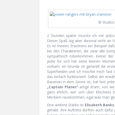
© Studioc
2 Stunden später musste ich mir jedoc
Dieser Spaß lag aber diesmal nicht an
Es ist meines Erachtens ein Beispiel d
bei den Charakteren, die zwar alle komp
sympathisch rüberkommen. Keiner der 
jeder für sich hat seine kleinen Momen
vorkam. Im Grunde ist generell die ers
Superhelden und ich möchte mich fast s
das einfach funktioniert. Selbst der erw
Baustein in dem Genre ist, hat fast jed
„Captain Planet“
-artige Kram, von we
ganz ehrlich, wer sich über Klischees
Meckern rauskommen, egal was man ger
Eine weitere Stärke ist
Elisabeth Banks
gehabt. Ihre Auftritte dürften auch dafü