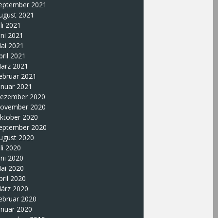
eptember 2021
ugust 2021
uli 2021
uni 2021
ai 2021
pril 2021
ärz 2021
ebruar 2021
anuar 2021
ezember 2020
ovember 2020
ktober 2020
eptember 2020
ugust 2020
uli 2020
uni 2020
ai 2020
pril 2020
ärz 2020
ebruar 2020
anuar 2020