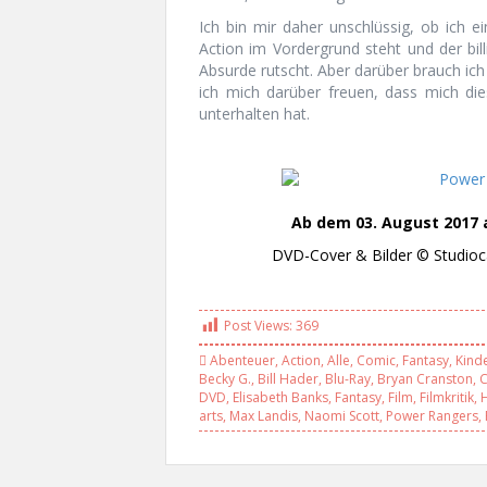
Ich bin mir daher unschlüssig, ob ich 
Action im Vordergrund steht und der bi
Absurde rutscht. Aber darüber brauch ic
ich mich darüber freuen, dass mich die
unterhalten hat.
Ab dem 03. August 2017 a
DVD-Cover & Bilder © Studioca
Post Views:
369
Abenteuer
,
Action
,
Alle
,
Comic
,
Fantasy
,
Kind
Becky G.
,
Bill Hader
,
Blu-Ray
,
Bryan Cranston
,
DVD
,
Elisabeth Banks
,
Fantasy
,
Film
,
Filmkritik
,
arts
,
Max Landis
,
Naomi Scott
,
Power Rangers
,