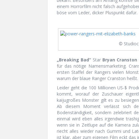
bekam. Besonders am Anfang könnte sie e
einem Horrorfilm nicht falsch aufgehobe
böse vom Leder, dicker Pluspunkt dafür.
© Studioc
„Breaking Bad“
Star
Bryan Cranston
für das nötige Namensmarketing. Crans
ersten Staffel der Rangers vielen Mons
warum der blaue Ranger Cranston heißt.
Leider geht die 100 Millionen US-$ Pro
kommt, worauf der Zuschauer eigentl
kaijugroßes Monster gilt es zu besieg
Ab diesem Moment verlässt sich der
Bodenständigkeit, sondern zelebriert 
einmal wird eben alles irgendwie trashi
wenn sie in Zeitlupe auf die Kamera zul
riecht alles wieder nach Gummi und Late
ist klar, aber zum eigenen Film eckt das 