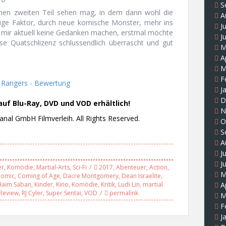
S
einen zweiten Teil sehen mag, in dem dann wohl die
A
llige Faktor, durch neue komische Monster, mehr ins
J
h mir aktuell keine Gedanken machen, erstmal möchte
J
se Quatschlizenz schlussendlich überrascht und gut
M
A
M
F
J
D
uf Blu-Ray, DVD und VOD erhältlich!
N
nal GmbH Filmverleih. All Rights Reserved.
O
S
A
J
J
er
,
Komödie
,
Martial-Arts
,
Sci-Fi
2017
,
Abenteuer
,
Action
,
M
Comic
,
Coming of Age
,
Dacre Montgomery
,
Dean Israelite
,
A
Haim Saban
,
Kinder
,
Kino
,
Komödie
,
Kritik
,
Ludi Lin
,
martial
Review
,
RJ Cyler
,
Super Sentai
,
VOD
permalink
M
F
J