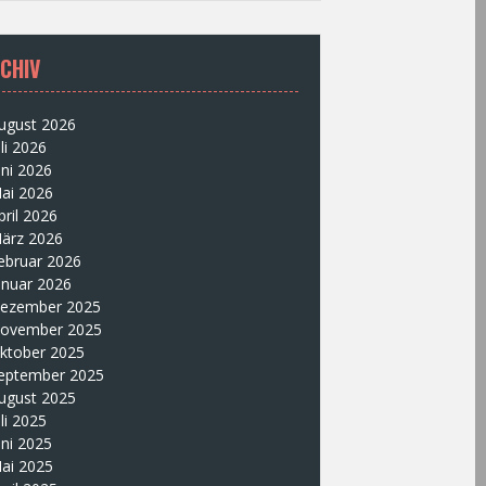
CHIV
ugust 2026
uli 2026
uni 2026
ai 2026
pril 2026
ärz 2026
ebruar 2026
anuar 2026
ezember 2025
ovember 2025
ktober 2025
eptember 2025
ugust 2025
uli 2025
uni 2025
ai 2025