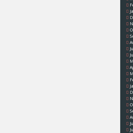
F
J
D
N
O
S
A
J
J
M
A
M
F
J
D
N
O
S
A
J
J