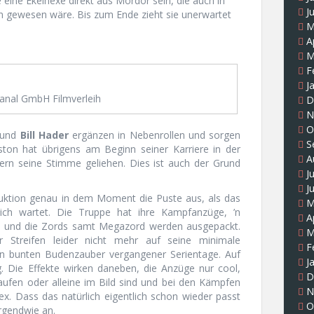
ine Ekelhexe direkt aus Mordor sein, die auch in
J
n gewesen wäre. Bis zum Ende zieht sie unerwartet
M
A
M
F
J
anal GmbH Filmverleih
D
N
O
und
Bill Hader
ergänzen in Nebenrollen und sorgen
S
ton hat übrigens am Beginn seiner Karriere in der
A
tern seine Stimme geliehen. Dies ist auch der Grund
J
J
duktion genau in dem Moment die Puste aus, als das
M
ich wartet. Die Truppe hat ihre Kampfanzüge, ’n
A
en und die Zords samt Megazord werden ausgepackt.
M
 Streifen leider nicht mehr auf seine minimale
F
den bunten Budenzauber vergangener Serientage. Auf
J
g. Die Effekte wirken daneben, die Anzüge nur cool,
D
aufen oder alleine im Bild sind und bei den Kämpfen
N
x. Dass das natürlich eigentlich schon wieder passt
O
irgendwie an.