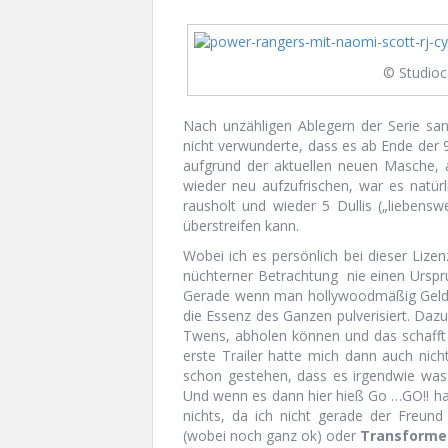
© Studioc
Nach unzähligen Ablegern der Serie sa
nicht verwunderte, dass es ab Ende der 9
aufgrund der aktuellen neuen Masche,
wieder neu aufzufrischen, war es natürl
rausholt und wieder 5 Dullis („liebens
überstreifen kann.
Wobei ich es persönlich bei dieser Lizen
nüchterner Betrachtung nie einen Urspr
Gerade wenn man hollywoodmäßig Geld re
die Essenz des Ganzen pulverisiert. Daz
Twens, abholen können und das schafft
erste Trailer hatte mich dann auch nic
schon gestehen, dass es irgendwie was 
Und wenn es dann hier hieß Go …GO!! ha
nichts, da ich nicht gerade der Freun
(wobei noch ganz ok) oder
Transforme