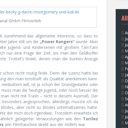
AR
anal GmbH Filmverleih
A
nk zunehmend das allgemeine Interesse, so dass es
J
0er Jahre still um die
„Power Rangers“
wurde. Aber
J
 alte Jugend- und Kinderserien mit großem TamTam
M
ich nur eine Frage der Zeit, bis man den Geldkoffer
A
werte Trottel“) findet, denen man die bunten Anzüge
M
F
z schon recht mutig finde. Denn die Lizenz hatte bei
J
ung den man ernsthaft als Qualität anerkennen kann.
D
inbuttern will, ist ja schon der Grundgedanke oder
N
u muss man die heutige Jugend, oder noch besser die
O
 man nicht mit Trash – nicht in diesem Ausmaß. Der
S
ht besonders angesprochen, allerdings musste ich da
A
blödes, aber nicht zu Blödes unterhaltsames hatte.
J
tte der mich doch irgendwie. Trotzdem erwartete ich
J
d ähnlich gelagerter Verwurstungen wie den
Turtles
M
rs
(ein Filmfranchise direkt aus der Hölle!!) war.