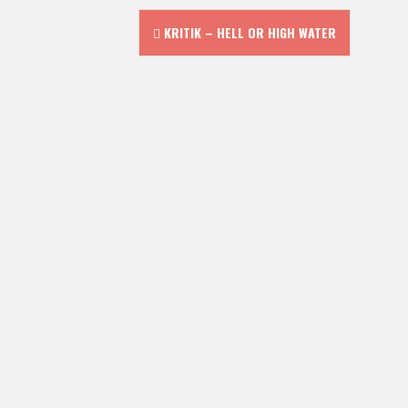
P
KRITIK – HELL OR HIGH WATER
o
s
t
n
a
v
i
g
a
t