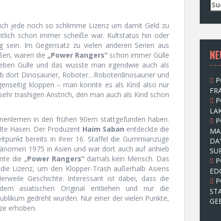
S
u
c
auch jede noch so schlimme Lizenz um damit Geld zu
h
tlich schon immer scheiße war. Kultstatus hin oder
e
g sein. Im Gegensatz zu vielen anderen Serien aus
NE
n
eßen, waren die
„Power Rangers“
schon immer Gülle
n
r eben Gülle und das wusste man irgendwie auch als
a
gab dort Dinosaurier, Roboter…Roboterdinosaurier und
P
c
genseitig kloppen – man konnte es als Kind also nur
FRA
h
sehr trashigen Anstrich, den man auch als Kind schon
P
:
LAK
nenlernen in den frühen 90ern stattgefunden haben.
P
alte Hasen. Der Produzent
Haim Saban
entdeckte die
MA
tpunkt bereits in ihrer 16. Staffel die Gummianzüge
DA
hänomen 1975 in Asien und war dort auch auf anhieb
SU
nte die „
Power Rangers“
damals kein Mensch. Das
P
 die Lizenz, um den Klopper-Trash außerhalb Asiens
ED
lerweile Geschichte. Interessant ist dabei, dass die
P
dem asiatischen Original entliehen und nur die
ST
ublikum gedreht wurden. Nur einer der vielen Punkte,
GE
tze erhoben.