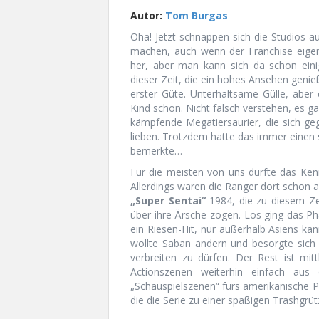
Autor:
Tom Burgas
Oha! Jetzt schnappen sich die Studios 
machen, auch wenn der Franchise eigen
her, aber man kann sich da schon eini
dieser Zeit, die ein hohes Ansehen geni
erster Güte. Unterhaltsame Gülle, abe
Kind schon. Nicht falsch verstehen, es 
kämpfende Megatiersaurier, die sich ge
lieben. Trotzdem hatte das immer einen 
bemerkte…
Für die meisten von uns dürfte das Ken
Allerdings waren die Ranger dort schon 
„Super Sentai“
1984, die zu diesem Zei
über ihre Ärsche zogen. Los ging das P
ein Riesen-Hit, nur außerhalb Asiens kan
wollte Saban ändern und besorgte sich
verbreiten zu dürfen. Der Rest ist mitt
Actionszenen weiterhin einfach aus 
„Schauspielszenen“ fürs amerikanische P
die die Serie zu einer spaßigen Trashgrü