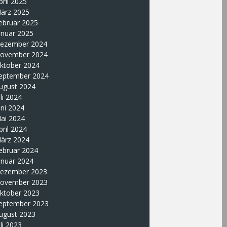
pril 2025
ärz 2025
ebruar 2025
anuar 2025
ezember 2024
ovember 2024
ktober 2024
eptember 2024
ugust 2024
uli 2024
uni 2024
ai 2024
pril 2024
ärz 2024
ebruar 2024
anuar 2024
ezember 2023
ovember 2023
ktober 2023
eptember 2023
ugust 2023
uli 2023