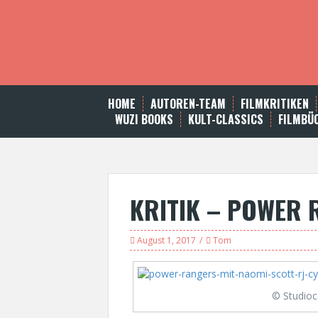
S
k
i
p
t
o
c
HOME
AUTOREN-TEAM
FILMKRITIKEN
o
WUZI BOOKS
KULT-CLASSICS
FILMBÜ
n
t
e
n
t
KRITIK – POWER
August 1, 2017
Tom
© Studioc