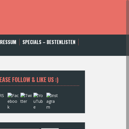
PRESSUM
SPECIALS – BESTENLISTEN
EASE FOLLOW & LIKE US :)