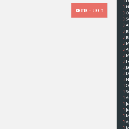
D
N
KRITIK – LIFE
O
S
A
J
J
M
A
M
F
J
D
N
O
S
A
J
J
M
A
M