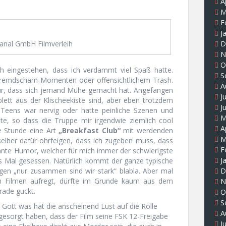
A
M
F
J
anal GmbH Filmverleih
D
N
O
h eingestehen, dass ich verdammt viel Spaß hatte.
S
 Fremdschäm-Momenten oder offensichtlichem Trash.
A
afür, dass sich jemand Mühe gemacht hat. Angefangen
J
lett aus der Klischeekiste sind, aber eben trotzdem
J
Teens war nervig oder hatte peinliche Szenen und
M
te, so dass die Truppe mir irgendwie ziemlich cool
A
te Stunde eine Art
„Breakfast Club“
mit werdenden
M
elber dafür ohrfeigen, dass ich zugeben muss, dass
F
ähnte Humor, welcher für mich immer der schwierigste
J
es Mal gesessen. Natürlich kommt der ganze typische
D
gen „nur zusammen sind wir stark“ blabla. Aber mal
 in Filmen aufregt, dürfte im Grunde kaum aus dem
N
ade guckt.
O
S
. Gott was hat die anscheinend Lust auf die Rolle
A
r gesorgt haben, dass der Film seine FSK 12-Freigabe
J