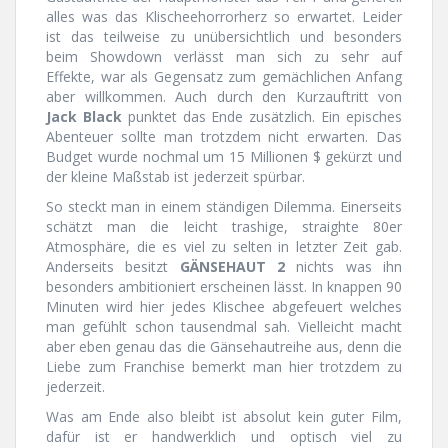
alles was das Klischeehorrorherz so erwartet. Leider
ist das teilweise zu unübersichtlich und besonders
beim Showdown verlässt man sich zu sehr auf
Effekte, war als Gegensatz zum gemächlichen Anfang
aber willkommen. Auch durch den Kurzauftritt von
Jack Black
punktet das Ende zusätzlich. Ein episches
Abenteuer sollte man trotzdem nicht erwarten. Das
Budget wurde nochmal um 15 Millionen $ gekürzt und
der kleine Maßstab ist jederzeit spürbar.
So steckt man in einem ständigen Dilemma. Einerseits
schätzt man die leicht trashige, straighte 80er
Atmosphäre, die es viel zu selten in letzter Zeit gab.
Anderseits besitzt
GÄNSEHAUT 2
nichts was ihn
besonders ambitioniert erscheinen lässt. In knappen 90
Minuten wird hier jedes Klischee abgefeuert welches
man gefühlt schon tausendmal sah. Vielleicht macht
aber eben genau das die Gänsehautreihe aus, denn die
Liebe zum Franchise bemerkt man hier trotzdem zu
jederzeit.
Was am Ende also bleibt ist absolut kein guter Film,
dafür ist er handwerklich und optisch viel zu