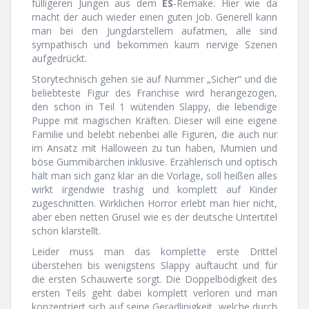
fülligeren Jungen aus dem
ES
-Remake. Hier wie da
macht der auch wieder einen guten Job. Generell kann
man bei den Jungdarstellern aufatmen, alle sind
sympathisch und bekommen kaum nervige Szenen
aufgedrückt.
Storytechnisch gehen sie auf Nummer „Sicher“ und die
beliebteste Figur des Franchise wird herangezogen,
den schon in Teil 1 wütenden Slappy, die lebendige
Puppe mit magischen Kräften. Dieser will eine eigene
Familie und belebt nebenbei alle Figuren, die auch nur
im Ansatz mit Halloween zu tun haben, Mumien und
böse Gummibärchen inklusive. Erzählerisch und optisch
hält man sich ganz klar an die Vorlage, soll heißen alles
wirkt irgendwie trashig und komplett auf Kinder
zugeschnitten. Wirklichen Horror erlebt man hier nicht,
aber eben netten Grusel wie es der deutsche Untertitel
schon klarstellt.
Leider muss man das komplette erste Drittel
überstehen bis wenigstens Slappy auftaucht und für
die ersten Schauwerte sorgt. Die Doppelbödigkeit des
ersten Teils geht dabei komplett verloren und man
konzentriert sich auf seine Geradlinigkeit, welche durch