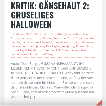
KRITIK: GÄNSEHAUT 2:
GRUSELIGES
HALLOWEEN
Oktober 26, 2018
Tom
Abenteuer
,
Action
,
Alle
,
Comic
,
Fantasy
,
Horror
,
Kinder
,
Komödie
2018
,
Ari Sandel
,
Familie
,
Fantasy
,
Film
,
Filmkritik
,
Gänsehaut
,
Grusel
,
Halloween
,
Horror
,
Jack Black
,
Jeremy Ray Taylor
,
Ken Jeong
,
Kinder
,
Kino
,
Komödie
,
Kritik
,
Madison Iseman
,
R. L. Stine
,
Review
,
Rob
Lieber
,
Wendi McLendon-Covey
Autor: Tom Burgas GGGÄÄÄNSEHAAAAUT, IHR
LIEBEN NEHMT EUCH IN ACHT, DAS UNHEIMLICHE
KOMMT NICHT NUR BEI NACHT!!! Wer kennt sie nicht,
die ersten Zeilen der Gänsehautserie? Anfang der 90er
kam die Gruselserie für Kinder im Fernsehen und sollte
da 3 Jahre bleiben. Mumien, Werwölfe oder Slappy die
böse Puppe, kein Klischeemonster wurde ausgelassen
und machte […]