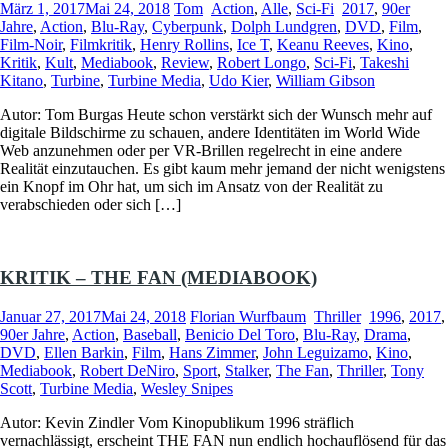
März 1, 2017
Mai 24, 2018
Tom
Action
,
Alle
,
Sci-Fi
2017
,
90er
Jahre
,
Action
,
Blu-Ray
,
Cyberpunk
,
Dolph Lundgren
,
DVD
,
Film
,
Film-Noir
,
Filmkritik
,
Henry Rollins
,
Ice T
,
Keanu Reeves
,
Kino
,
Kritik
,
Kult
,
Mediabook
,
Review
,
Robert Longo
,
Sci-Fi
,
Takeshi
Kitano
,
Turbine
,
Turbine Media
,
Udo Kier
,
William Gibson
Autor: Tom Burgas Heute schon verstärkt sich der Wunsch mehr auf
digitale Bildschirme zu schauen, andere Identitäten im World Wide
Web anzunehmen oder per VR-Brillen regelrecht in eine andere
Realität einzutauchen. Es gibt kaum mehr jemand der nicht wenigstens
ein Knopf im Ohr hat, um sich im Ansatz von der Realität zu
verabschieden oder sich […]
KRITIK – THE FAN (MEDIABOOK)
Januar 27, 2017
Mai 24, 2018
Florian Wurfbaum
Thriller
1996
,
2017
,
90er Jahre
,
Action
,
Baseball
,
Benicio Del Toro
,
Blu-Ray
,
Drama
,
DVD
,
Ellen Barkin
,
Film
,
Hans Zimmer
,
John Leguizamo
,
Kino
,
Mediabook
,
Robert DeNiro
,
Sport
,
Stalker
,
The Fan
,
Thriller
,
Tony
Scott
,
Turbine Media
,
Wesley Snipes
Autor: Kevin Zindler Vom Kinopublikum 1996 sträflich
vernachlässigt, erscheint THE FAN nun endlich hochauflösend für das