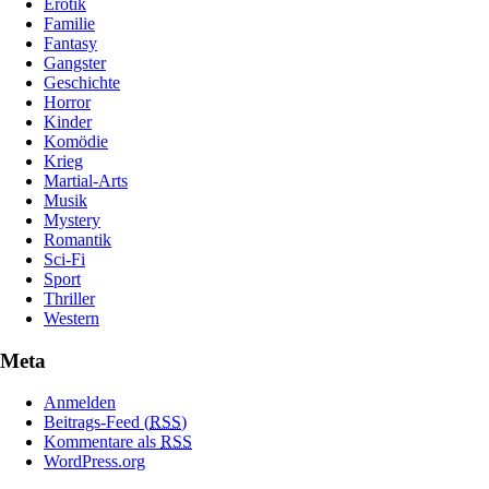
Erotik
Familie
Fantasy
Gangster
Geschichte
Horror
Kinder
Komödie
Krieg
Martial-Arts
Musik
Mystery
Romantik
Sci-Fi
Sport
Thriller
Western
Meta
Anmelden
Beitrags-Feed (
RSS
)
Kommentare als
RSS
WordPress.org