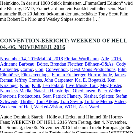
Heimkino. In der auf 1000 Stück limitierten „FrameCard Edition“ wird
die Blu-ray, DVD, FrameCard und ein Booklet enthalten sein. Nach
nunmehr über 20 Jahren bekommt der unterschätzte Tony Scott Film
mit Robert De Niro und Wesley Snipes somit die […]
CONVENTION-BERICHT: WEEKEND OF HELL
04.-06. NOVEMBER 2016
November 14, 2016
Mai 24, 2018
Florian Wurfbaum
Alle
2016
,
Adrienne Barbeau
,
Börse
,
Brendan Fletcher
,
Bühnen-Q&As
,
Cody
Carpenter
,
Comic
,
Con
,
Convention
,
Dead Mous Productions
,
Film
,
Filmbörse
,
Filmscreenings
,
Florian Freiberger
,
Horror
,
Indie
,
James
Remar
,
Jeffrey Combs
,
John Carpenter
,
Kai E. Bogatzki
,
Ken
Kirzinger
,
Kino
,
Kult
,
Leo Fafard
,
Live-Musik-Tour
,
Meg Foster
,
Nameless Media
,
Natasha Henstridge
,
Oberhausen
,
Peter Weller
,
Praetoria Productions
,
Sean Patrick Flanery
,
Slasher
,
Splatter
,
Stefan
Schwenk
,
Thriller
,
Tom Atkins
,
Tom Savini
,
Turbine Media
,
Video
,
Weekend of Hell
,
Wicked-Vision
,
WOH
,
Zack Ward
Autor: Dominik Starck Hölle auf Erden und Himmel für Horror-
Fans: WEEKEND OF HELL 2016 Vom Freitag, den 4. November,
bis Sonntag, den 06. November 2016 lud einmal mehr Europas größte
Horror-Convention in die Turbinenhalle Oberhausen zum WEEKEND