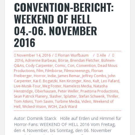
CONVENTION-BERICHT:
WEEKEND OF HELL
04.-06. NOVEMBER
2016
November 14, 2016
Florian Wurfbaum
Alle
2016
,
Adrienne Barbeau
,
Börse
,
Brendan Fletcher
,
Bühnen-
Q&As
,
Cody Carpenter
,
Comic
,
Con
,
Convention
,
Dead Mous
Productions
,
Film
,
Filmbörse
,
Filmscreenings
,
Florian
Freiberger
,
Horror
,
Indie
,
James Remar
,
Jeffrey Combs
,
John
Carpenter
,
Kai E. Bogatzki
,
Ken Kirzinger
,
Kino
,
Kult
,
Leo Fafard
,
Live-Musik-Tour
,
Meg Foster
,
Nameless Media
,
Natasha
Henstridge
,
Oberhausen
,
Peter Weller
,
Praetoria Productions
,
Sean Patrick Flanery
,
Slasher
,
Splatter
,
Stefan Schwenk
,
Thriller
,
Tom Atkins
,
Tom Savini
,
Turbine Media
,
Video
,
Weekend of
Hell
,
Wicked-Vision
,
WOH
,
Zack Ward
Autor: Dominik Starck Hölle auf Erden und Himmel für
Horror-Fans: WEEKEND OF HELL 2016 Vom Freitag,
den 4. November, bis Sonntag, den 06. November