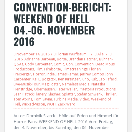
CONVENTION-BERICHT:
WEEKEND OF HELL
04.-06. NOVEMBER
2016
November 14, 2016
Florian Wurfbaum
Alle
2016
,
Adrienne Barbeau
,
Börse
,
Brendan Fletcher
,
Bühnen-
Q&As
,
Cody Carpenter
,
Comic
,
Con
,
Convention
,
Dead Mous
Productions
,
Film
,
Filmbörse
,
Filmscreenings
,
Florian
Freiberger
,
Horror
,
Indie
,
James Remar
,
Jeffrey Combs
,
John
Carpenter
,
Kai E. Bogatzki
,
Ken Kirzinger
,
Kino
,
Kult
,
Leo Fafard
,
Live-Musik-Tour
,
Meg Foster
,
Nameless Media
,
Natasha
Henstridge
,
Oberhausen
,
Peter Weller
,
Praetoria Productions
,
Sean Patrick Flanery
,
Slasher
,
Splatter
,
Stefan Schwenk
,
Thriller
,
Tom Atkins
,
Tom Savini
,
Turbine Media
,
Video
,
Weekend of
Hell
,
Wicked-Vision
,
WOH
,
Zack Ward
Autor: Dominik Starck Hölle auf Erden und Himmel für
Horror-Fans: WEEKEND OF HELL 2016 Vom Freitag,
den 4. November, bis Sonntag, den 06. November