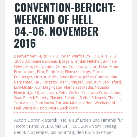
CONVENTION-BERICHT:
WEEKEND OF HELL
04.-06. NOVEMBER
2016
November 14, 2016
Florian Wurfbaum
Alle
2016
,
Adrienne Barbeau
,
Börse
,
Brendan Fletcher
,
Bühnen-
Q&As
,
Cody Carpenter
,
Comic
,
Con
,
Convention
,
Dead Mous
Productions
,
Film
,
Filmbörse
,
Filmscreenings
,
Florian
Freiberger
,
Horror
,
Indie
,
James Remar
,
Jeffrey Combs
,
John
Carpenter
,
Kai E. Bogatzki
,
Ken Kirzinger
,
Kino
,
Kult
,
Leo Fafard
,
Live-Musik-Tour
,
Meg Foster
,
Nameless Media
,
Natasha
Henstridge
,
Oberhausen
,
Peter Weller
,
Praetoria Productions
,
Sean Patrick Flanery
,
Slasher
,
Splatter
,
Stefan Schwenk
,
Thriller
,
Tom Atkins
,
Tom Savini
,
Turbine Media
,
Video
,
Weekend of
Hell
,
Wicked-Vision
,
WOH
,
Zack Ward
Autor: Dominik Starck Hölle auf Erden und Himmel für
Horror-Fans: WEEKEND OF HELL 2016 Vom Freitag,
den 4. November, bis Sonntag, den 06. November