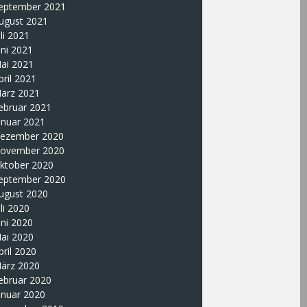
eptember 2021
ugust 2021
uli 2021
uni 2021
ai 2021
pril 2021
ärz 2021
ebruar 2021
anuar 2021
ezember 2020
ovember 2020
ktober 2020
eptember 2020
ugust 2020
uli 2020
uni 2020
ai 2020
pril 2020
ärz 2020
ebruar 2020
anuar 2020