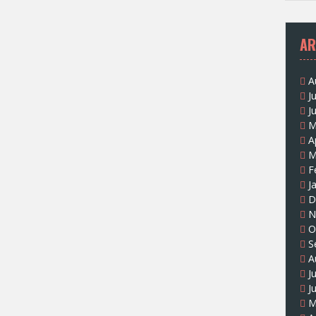
AR
A
J
J
M
A
M
F
J
D
N
O
S
A
J
J
M