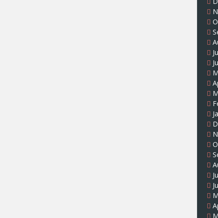
D
N
O
S
A
J
J
M
A
M
F
J
D
N
O
S
A
J
J
M
A
M