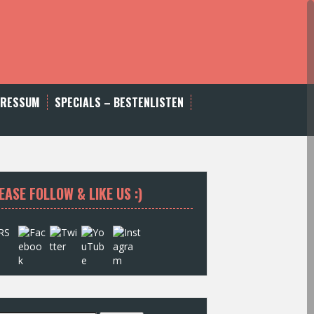
PRESSUM
SPECIALS – BESTENLISTEN
EASE FOLLOW & LIKE US :)