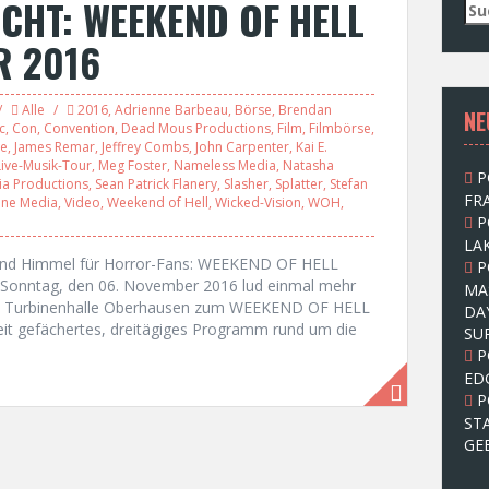
CHT: WEEKEND OF HELL
S
u
R 2016
c
h
e
Alle
2016
,
Adrienne Barbeau
,
Börse
,
Brendan
NE
n
c
,
Con
,
Convention
,
Dead Mous Productions
,
Film
,
Filmbörse
,
n
ie
,
James Remar
,
Jeffrey Combs
,
John Carpenter
,
Kai E.
a
Live-Musik-Tour
,
Meg Foster
,
Nameless Media
,
Natasha
P
c
ia Productions
,
Sean Patrick Flanery
,
Slasher
,
Splatter
,
Stefan
FRA
ine Media
,
Video
,
Weekend of Hell
,
Wicked-Vision
,
WOH
,
h
P
:
LAK
 und Himmel für Horror-Fans: WEEKEND OF HELL
P
 Sonntag, den 06. November 2016 lud einmal mehr
MA
die Turbinenhalle Oberhausen zum WEEKEND OF HELL
DA
reit gefächertes, dreitägiges Programm rund um die
SU
P
ED
P
ST
GE