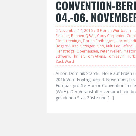
CONVENTION-BERI
04.-06. NOVEMBE
November 14, 2016
Florian Wurfbaum
Fletcher
,
Bühnen-Q&As
,
Cody Carpenter
,
Comi
Filmscreenings
,
Florian Freiberger
,
Horror
,
Ind
Bogatzki
,
Ken Kirzinger
,
Kino
,
Kult
,
Leo Fafard
,
Henstridge
,
Oberhausen
,
Peter Weller
,
Praetor
Schwenk
,
Thriller
,
Tom Atkins
,
Tom Savini
,
Turb
Zack Ward
Autor: Dominik Starck Hölle auf Erden
2016 Vom Freitag, den 4. November, bis
Europas größte Horror-Convention in 
(WoH). Der Veranstalter versprach ein b
geladenen Star-Gäste und […]