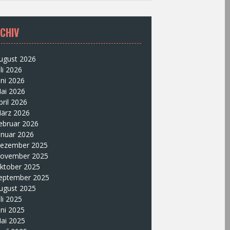
CHIV
ugust 2026
uli 2026
uni 2026
ai 2026
pril 2026
ärz 2026
ebruar 2026
anuar 2026
ezember 2025
ovember 2025
ktober 2025
eptember 2025
ugust 2025
uli 2025
uni 2025
ai 2025