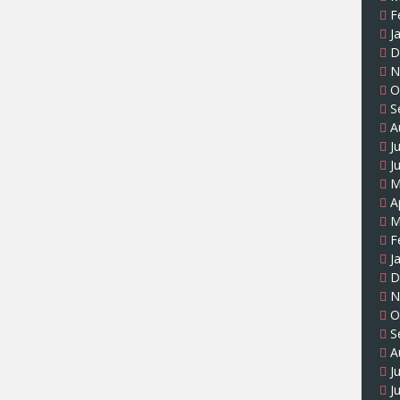
F
J
D
N
O
S
A
J
J
M
A
M
F
J
D
N
O
S
A
J
J