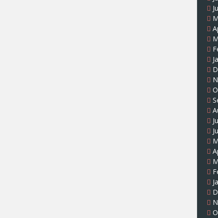
J
M
A
M
F
J
D
N
O
S
A
J
J
M
A
M
F
J
D
N
O