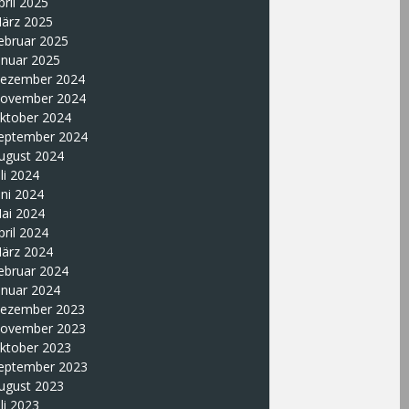
pril 2025
ärz 2025
ebruar 2025
anuar 2025
ezember 2024
ovember 2024
ktober 2024
eptember 2024
ugust 2024
uli 2024
uni 2024
ai 2024
pril 2024
ärz 2024
ebruar 2024
anuar 2024
ezember 2023
ovember 2023
ktober 2023
eptember 2023
ugust 2023
uli 2023