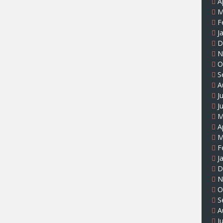
A
M
F
J
D
N
O
S
A
J
J
M
A
M
F
J
D
N
O
S
A
J