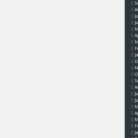
S
A
J
J
M
A
M
F
J
D
N
O
S
A
J
J
M
A
M
F
J