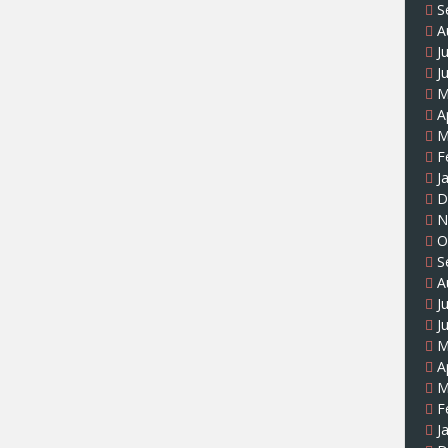
S
A
J
J
M
A
M
F
J
D
N
O
S
A
J
J
M
A
M
F
J