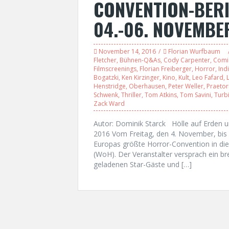
CONVENTION-BERI
04.-06. NOVEMBE
November 14, 2016
Florian Wurfbaum
Fletcher
,
Bühnen-Q&As
,
Cody Carpenter
,
Comi
Filmscreenings
,
Florian Freiberger
,
Horror
,
Ind
Bogatzki
,
Ken Kirzinger
,
Kino
,
Kult
,
Leo Fafard
,
Henstridge
,
Oberhausen
,
Peter Weller
,
Praetor
Schwenk
,
Thriller
,
Tom Atkins
,
Tom Savini
,
Turb
Zack Ward
Autor: Dominik Starck Hölle auf Erden
2016 Vom Freitag, den 4. November, bis
Europas größte Horror-Convention in 
(WoH). Der Veranstalter versprach ein b
geladenen Star-Gäste und […]