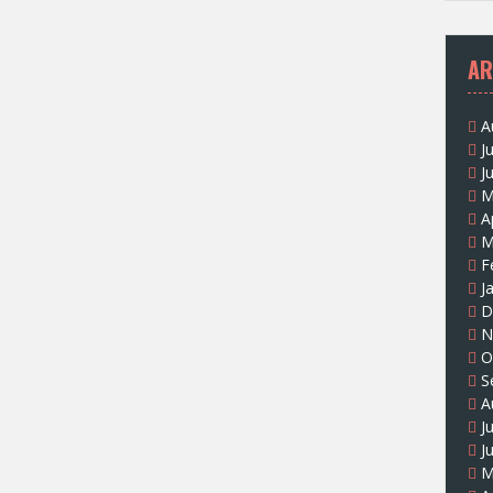
AR
A
J
J
M
A
M
F
J
D
N
O
S
A
J
J
M