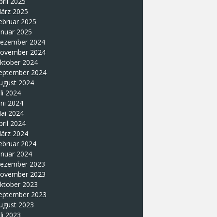
pril 2025
ärz 2025
ebruar 2025
anuar 2025
ezember 2024
ovember 2024
ktober 2024
eptember 2024
ugust 2024
uli 2024
uni 2024
ai 2024
pril 2024
ärz 2024
ebruar 2024
anuar 2024
ezember 2023
ovember 2023
ktober 2023
eptember 2023
ugust 2023
uli 2023