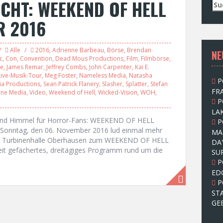
CHT: WEEKEND OF HELL
S
u
R 2016
c
h
e
Alle
2016
,
Adrienne Barbeau
,
Börse
,
Brendan
NE
n
c
,
Con
,
Convention
,
Dead Mous Productions
,
Film
,
Filmbörse
,
n
ie
,
James Remar
,
Jeffrey Combs
,
John Carpenter
,
Kai E.
a
Live-Musik-Tour
,
Meg Foster
,
Nameless Media
,
Natasha
P
c
ia Productions
,
Sean Patrick Flanery
,
Slasher
,
Splatter
,
Stefan
FRA
ine Media
,
Video
,
Weekend of Hell
,
Wicked-Vision
,
WOH
,
h
P
:
LAK
 und Himmel für Horror-Fans: WEEKEND OF HELL
P
 Sonntag, den 06. November 2016 lud einmal mehr
MA
die Turbinenhalle Oberhausen zum WEEKEND OF HELL
DA
reit gefächertes, dreitägiges Programm rund um die
SU
P
ED
P
ST
GE