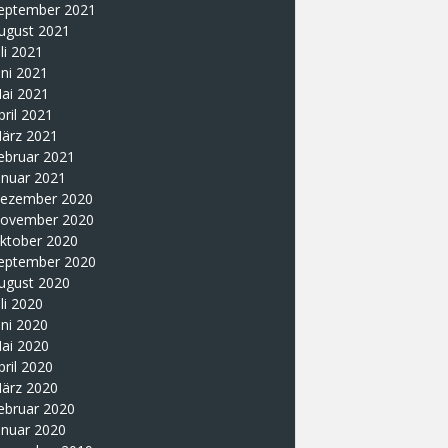
eptember 2021
ugust 2021
uli 2021
uni 2021
ai 2021
pril 2021
ärz 2021
ebruar 2021
anuar 2021
ezember 2020
ovember 2020
ktober 2020
eptember 2020
ugust 2020
uli 2020
uni 2020
ai 2020
pril 2020
ärz 2020
ebruar 2020
anuar 2020