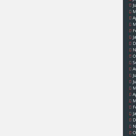
J
M
A
M
F
J
D
N
O
S
A
J
J
M
A
M
F
J
D
N
O