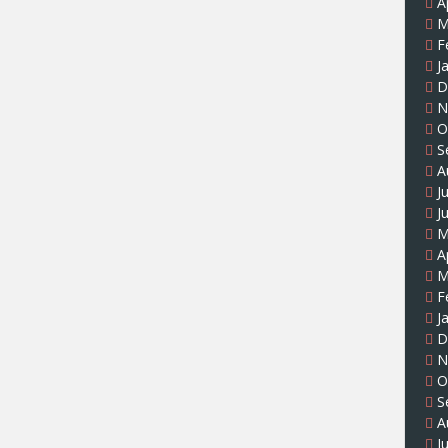
A
M
F
J
D
N
O
S
A
J
J
M
A
M
F
J
D
N
O
S
A
J