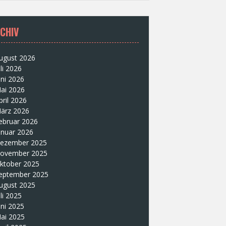
CHIV
ugust 2026
uli 2026
uni 2026
ai 2026
pril 2026
ärz 2026
ebruar 2026
anuar 2026
ezember 2025
ovember 2025
ktober 2025
eptember 2025
ugust 2025
uli 2025
uni 2025
ai 2025