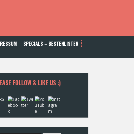
PRESSUM
SPECIALS – BESTENLISTEN
EASE FOLLOW & LIKE US :)