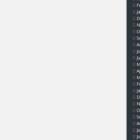
F
J
D
N
O
S
A
J
J
M
A
M
F
J
D
N
O
S
A
J
J