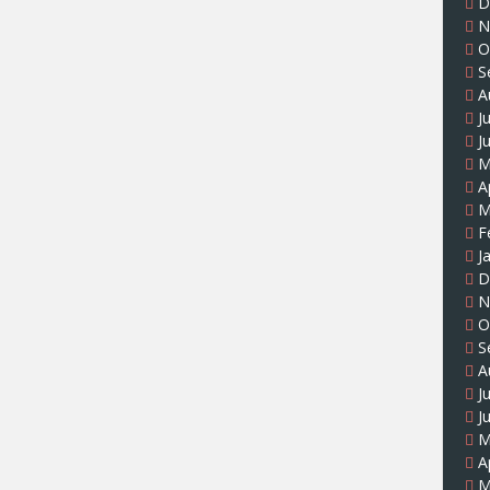
D
N
O
S
A
J
J
M
A
M
F
J
D
N
O
S
A
J
J
M
A
M