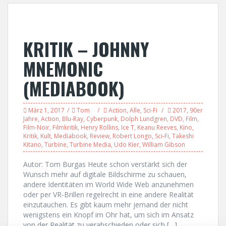
KRITIK – JOHNNY
MNEMONIC
(MEDIABOOK)
März 1, 2017
Tom
Action
,
Alle
,
Sci-Fi
2017
,
90er
Jahre
,
Action
,
Blu-Ray
,
Cyberpunk
,
Dolph Lundgren
,
DVD
,
Film
,
Film-Noir
,
Filmkritik
,
Henry Rollins
,
Ice T
,
Keanu Reeves
,
Kino
,
Kritik
,
Kult
,
Mediabook
,
Review
,
Robert Longo
,
Sci-Fi
,
Takeshi
Kitano
,
Turbine
,
Turbine Media
,
Udo Kier
,
William Gibson
Autor: Tom Burgas Heute schon verstärkt sich der
Wunsch mehr auf digitale Bildschirme zu schauen,
andere Identitäten im World Wide Web anzunehmen
oder per VR-Brillen regelrecht in eine andere Realität
einzutauchen. Es gibt kaum mehr jemand der nicht
wenigstens ein Knopf im Ohr hat, um sich im Ansatz
von der Realität zu verabschieden oder sich […]