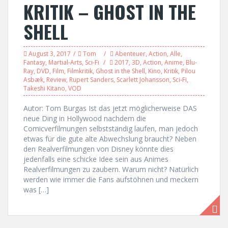
KRITIK – GHOST IN THE
SHELL
August 3, 2017
Tom
Abenteuer
,
Action
,
Alle
,
Fantasy
,
Martial-Arts
,
Sci-Fi
2017
,
3D
,
Action
,
Anime
,
Blu-
Ray
,
DVD
,
Film
,
Filmkritik
,
Ghost in the Shell
,
Kino
,
Kritik
,
Pilou
Asbæk
,
Review
,
Rupert Sanders
,
Scarlett Johansson
,
Sci-Fi
,
Takeshi Kitano
,
VOD
Autor: Tom Burgas Ist das jetzt möglicherweise DAS
neue Ding in Hollywood nachdem die
Comicverfilmungen selbstständig laufen, man jedoch
etwas für die gute alte Abwechslung braucht? Neben
den Realverfilmungen von Disney könnte dies
jedenfalls eine schicke Idee sein aus Animes
Realverfilmungen zu zaubern. Warum nicht? Natürlich
werden wie immer die Fans aufstöhnen und meckern
was […]