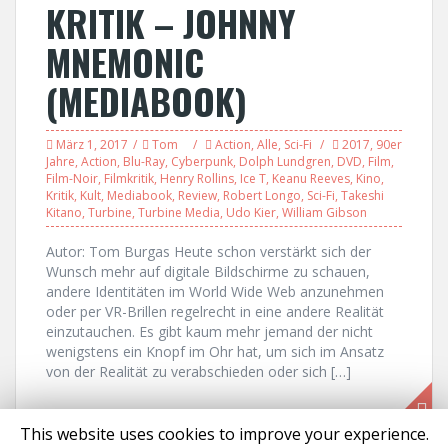
KRITIK – JOHNNY
MNEMONIC
(MEDIABOOK)
März 1, 2017
Tom
Action
,
Alle
,
Sci-Fi
2017
,
90er
Jahre
,
Action
,
Blu-Ray
,
Cyberpunk
,
Dolph Lundgren
,
DVD
,
Film
,
Film-Noir
,
Filmkritik
,
Henry Rollins
,
Ice T
,
Keanu Reeves
,
Kino
,
Kritik
,
Kult
,
Mediabook
,
Review
,
Robert Longo
,
Sci-Fi
,
Takeshi
Kitano
,
Turbine
,
Turbine Media
,
Udo Kier
,
William Gibson
Autor: Tom Burgas Heute schon verstärkt sich der
Wunsch mehr auf digitale Bildschirme zu schauen,
andere Identitäten im World Wide Web anzunehmen
oder per VR-Brillen regelrecht in eine andere Realität
einzutauchen. Es gibt kaum mehr jemand der nicht
wenigstens ein Knopf im Ohr hat, um sich im Ansatz
von der Realität zu verabschieden oder sich […]
This website uses cookies to improve your experience.